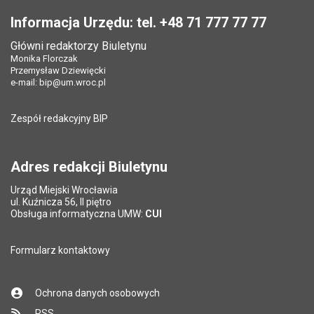
Stopka
Odpowiedzialny za treść:
Agnieszka Zaborowska
Pole wymagane
Twój adres e-mail
*
Informacja Urzędu: tel. +48 71 777 77 77
Data wytworzenia:
11.03.2014
Główni redaktorzy Biuletynu
Pole wymagane
Tytuł e-maila
*
Monika Florczak
Opublikował w BIP:
Agnieszka Zaborowska
Przemysław Dziewięcki
Data opublikowania:
11.03.2014 12:41
e-mail:
bip@um.wroc.pl
Pole wymagane
Adres e-mail znajomego
*
Liczba wyświetleń:
386
Zespół redakcyjny BIP
Pytanie antyspamowe
Podaj słownie
Pole wymagane
wynik działania: 5 plus 7
*
Adres redakcji Biuletynu
Urząd Miejski Wrocławia
*
ul. Kuźnicza 56, II piętro
Pole wymagane
Obsługa informatyczna UMW:
CUI
Formularz kontaktowy
Ochrona danych osobowych
RSS