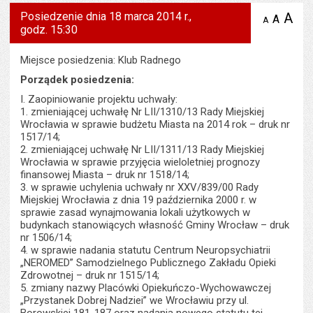
Posiedzenie dnia 18 marca 2014 r.,
A
po
A
domyś
A
zmniejsz
godz. 15:30
tekst na
wielk
te
stronie
tekstu
s
stron
Miejsce posiedzenia: Klub Radnego
Porządek posiedzenia:
I. Zaopiniowanie projektu uchwały:
1. zmieniającej uchwałę Nr LII/1310/13 Rady Miejskiej
Wrocławia w sprawie budżetu Miasta na 2014 rok – druk nr
1517/14;
2. zmieniającej uchwałę Nr LII/1311/13 Rady Miejskiej
Wrocławia w sprawie przyjęcia wieloletniej prognozy
finansowej Miasta – druk nr 1518/14;
3. w sprawie uchylenia uchwały nr XXV/839/00 Rady
Miejskiej Wrocławia z dnia 19 października 2000 r. w
sprawie zasad wynajmowania lokali użytkowych w
budynkach stanowiących własność Gminy Wrocław – druk
nr 1506/14;
4. w sprawie nadania statutu Centrum Neuropsychiatrii
„NEROMED” Samodzielnego Publicznego Zakładu Opieki
Zdrowotnej – druk nr 1515/14;
5. zmiany nazwy Placówki Opiekuńczo-Wychowawczej
„Przystanek Dobrej Nadziei” we Wrocławiu przy ul.