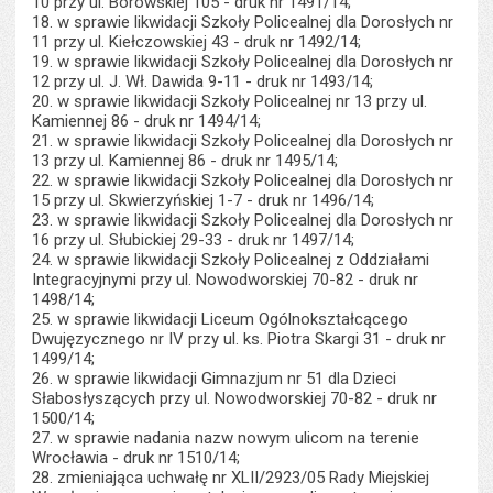
10 przy ul. Borowskiej 105 - druk nr 1491/14;
18. w sprawie likwidacji Szkoły Policealnej dla Dorosłych nr
11 przy ul. Kiełczowskiej 43 - druk nr 1492/14;
19. w sprawie likwidacji Szkoły Policealnej dla Dorosłych nr
12 przy ul. J. Wł. Dawida 9-11 - druk nr 1493/14;
20. w sprawie likwidacji Szkoły Policealnej nr 13 przy ul.
Kamiennej 86 - druk nr 1494/14;
21. w sprawie likwidacji Szkoły Policealnej dla Dorosłych nr
13 przy ul. Kamiennej 86 - druk nr 1495/14;
22. w sprawie likwidacji Szkoły Policealnej dla Dorosłych nr
15 przy ul. Skwierzyńskiej 1-7 - druk nr 1496/14;
23. w sprawie likwidacji Szkoły Policealnej dla Dorosłych nr
16 przy ul. Słubickiej 29-33 - druk nr 1497/14;
24. w sprawie likwidacji Szkoły Policealnej z Oddziałami
Integracyjnymi przy ul. Nowodworskiej 70-82 - druk nr
1498/14;
25. w sprawie likwidacji Liceum Ogólnokształcącego
Dwujęzycznego nr IV przy ul. ks. Piotra Skargi 31 - druk nr
1499/14;
26. w sprawie likwidacji Gimnazjum nr 51 dla Dzieci
Słabosłyszących przy ul. Nowodworskiej 70-82 - druk nr
1500/14;
27. w sprawie nadania nazw nowym ulicom na terenie
Wrocławia - druk nr 1510/14;
28. zmieniająca uchwałę nr XLII/2923/05 Rady Miejskiej