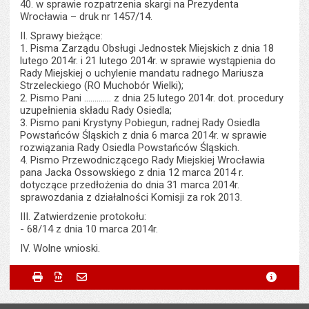
40. w sprawie rozpatrzenia skargi na Prezydenta
Wrocławia – druk nr 1457/14.
II. Sprawy bieżące:
1. Pisma Zarządu Obsługi Jednostek Miejskich z dnia 18
lutego 2014r. i 21 lutego 2014r. w sprawie wystąpienia do
Rady Miejskiej o uchylenie mandatu radnego Mariusza
Strzeleckiego (RO Muchobór Wielki);
2. Pismo Pani ............. z dnia 25 lutego 2014r. dot. procedury
uzupełnienia składu Rady Osiedla;
3. Pismo pani Krystyny Pobiegun, radnej Rady Osiedla
Powstańców Śląskich z dnia 6 marca 2014r. w sprawie
rozwiązania Rady Osiedla Powstańców Śląskich.
4. Pismo Przewodniczącego Rady Miejskiej Wrocławia
pana Jacka Ossowskiego z dnia 12 marca 2014 r.
dotyczące przedłożenia do dnia 31 marca 2014r.
sprawozdania z działalności Komisji za rok 2013.
III. Zatwierdzenie protokołu:
- 68/14 z dnia 10 marca 2014r.
IV. Wolne wnioski.
Metryczka
Powiadom znajomego
Podmiot udostępniający:
Urząd Miejski Wrocławia
Drukuj
Zapisz do PDF
Powiadom znajomego
metryc
Powiadom znajomego
Pole wymagane
Twoje imię i nazwisko
*
Wytworzył:
Łukasz Wyszkowski