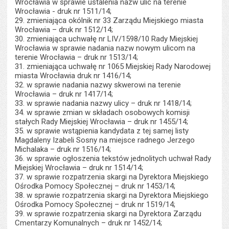
Wrocławia w sprawie ustalenia nazw ulic na terenie
Wrocławia - druk nr 1511/14;
29. zmieniająca okólnik nr 33 Zarządu Miejskiego miasta
Wrocławia – druk nr 1512/14;
30. zmieniająca uchwałę nr LIV/1598/10 Rady Miejskiej
Wrocławia w sprawie nadania nazw nowym ulicom na
terenie Wrocławia – druk nr 1513/14;
31. zmieniająca uchwałę nr 1065 Miejskiej Rady Narodowej
miasta Wrocławia druk nr 1416/14;
32. w sprawie nadania nazwy skwerowi na terenie
Wrocławia – druk nr 1417/14;
33. w sprawie nadania nazwy ulicy – druk nr 1418/14;
34. w sprawie zmian w składach osobowych komisji
stałych Rady Miejskiej Wrocławia – druk nr 1455/14;
35. w sprawie wstąpienia kandydata z tej samej listy
Magdaleny Izabeli Sosny na miejsce radnego Jerzego
Michalaka – druk nr 1516/14;
36. w sprawie ogłoszenia tekstów jednolitych uchwał Rady
Miejskiej Wrocławia – druk nr 1514/14;
37. w sprawie rozpatrzenia skargi na Dyrektora Miejskiego
Ośrodka Pomocy Społecznej – druk nr 1453/14;
38. w sprawie rozpatrzenia skargi na Dyrektora Miejskiego
Ośrodka Pomocy Społecznej – druk nr 1519/14;
39. w sprawie rozpatrzenia skargi na Dyrektora Zarządu
Cmentarzy Komunalnych – druk nr 1452/14;