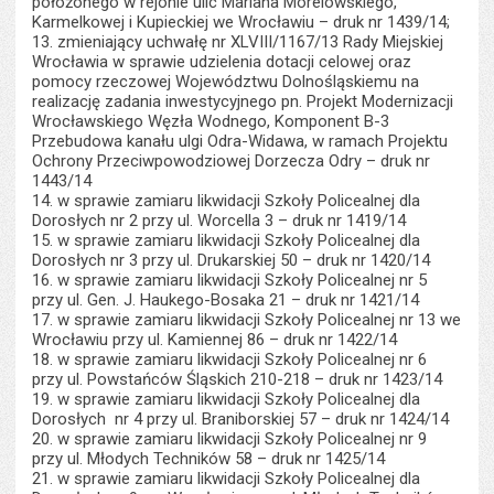
położonego w rejonie ulic Mariana Morelowskiego,
Karmelkowej i Kupieckiej we Wrocławiu – druk nr 1439/14;
13. zmieniający uchwałę nr XLVIII/1167/13 Rady Miejskiej
Wrocławia w sprawie udzielenia dotacji celowej oraz
pomocy rzeczowej Województwu Dolnośląskiemu na
realizację zadania inwestycyjnego pn. Projekt Modernizacji
Wrocławskiego Węzła Wodnego, Komponent B-3
Przebudowa kanału ulgi Odra-Widawa, w ramach Projektu
Ochrony Przeciwpowodziowej Dorzecza Odry – druk nr
1443/14
14. w sprawie zamiaru likwidacji Szkoły Policealnej dla
Dorosłych nr 2 przy ul. Worcella 3 – druk nr 1419/14
15. w sprawie zamiaru likwidacji Szkoły Policealnej dla
Dorosłych nr 3 przy ul. Drukarskiej 50 – druk nr 1420/14
16. w sprawie zamiaru likwidacji Szkoły Policealnej nr 5
przy ul. Gen. J. Haukego-Bosaka 21 – druk nr 1421/14
17. w sprawie zamiaru likwidacji Szkoły Policealnej nr 13 we
Wrocławiu przy ul. Kamiennej 86 – druk nr 1422/14
18. w sprawie zamiaru likwidacji Szkoły Policealnej nr 6
przy ul. Powstańców Śląskich 210-218 – druk nr 1423/14
19. w sprawie zamiaru likwidacji Szkoły Policealnej dla
Dorosłych nr 4 przy ul. Braniborskiej 57 – druk nr 1424/14
20. w sprawie zamiaru likwidacji Szkoły Policealnej nr 9
przy ul. Młodych Techników 58 – druk nr 1425/14
21. w sprawie zamiaru likwidacji Szkoły Policealnej dla