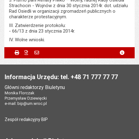
3. Pismo pani Renaty Piwko – Wolny, radnej Rady Osiedla
Strachocin - Wojnów z dnia 30 stycznia 2014r. dot. udziału
Rad Osiedli w organizacji zgromadzeń publicznych o
charakterze protestacyjnym.
III. Zatwierdzenie protokołu:
- 66/13 z dnia 23 stycznia 2014r.
IV. Wolne wnioski.
Metryczka
Powiadom znajomego
Podmiot udostępniający:
Urząd Miejski Wrocławia
Drukuj
Zapisz do PDF
Powiadom znajomego
metryc
Powiadom znajomego
Pole wymagane
Twoje imię i nazwisko
*
Wytworzył:
Łukasz Wyszkowski
Stopka
Odpowiedzialny za treść:
Agnieszka Zaborowska
Pole wymagane
Twój adres e-mail
*
Informacja Urzędu: tel. +48 71 777 77 77
Data wytworzenia:
03.02.2014
Główni redaktorzy Biuletynu
Pole wymagane
Tytuł e-maila
*
Monika Florczak
Opublikował w BIP:
Agnieszka Zaborowska
Przemysław Dziewięcki
Data opublikowania:
03.02.2014 15:18
e-mail:
bip@um.wroc.pl
Pole wymagane
Adres e-mail znajomego
*
Liczba wyświetleń:
351
Zespół redakcyjny BIP
Pytanie antyspamowe
Podaj słownie
Pole wymagane
wynik działania: 5 plus 7
*