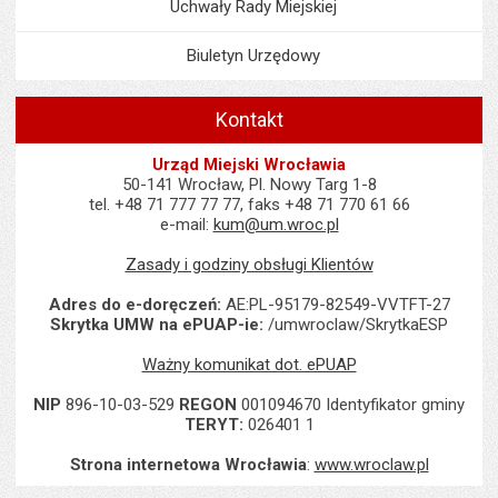
Uchwały Rady Miejskiej
Biuletyn Urzędowy
Kontakt
Urząd Miejski Wrocławia
50-141 Wrocław, Pl. Nowy Targ 1-8
tel. +48 71 777 77 77, faks +48 71 770 61 66
e-mail:
kum@um.wroc.pl
Zasady i godziny obsługi Klientów
Adres do e-doręczeń:
AE:PL-95179-82549-VVTFT-27
Skrytka UMW na ePUAP-ie:
/umwroclaw/SkrytkaESP
Ważny komunikat dot. ePUAP
NIP
896-10-03-529
REGON
001094670 Identyfikator gminy
TERYT:
026401 1
Strona internetowa Wrocławia
:
www.wroclaw.pl