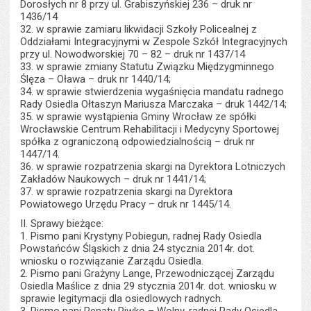
Dorosłych nr 8 przy ul. Grabiszyńskiej 236 – druk nr
1436/14
32. w sprawie zamiaru likwidacji Szkoły Policealnej z
Oddziałami Integracyjnymi w Zespole Szkół Integracyjnych
przy ul. Nowodworskiej 70 – 82 – druk nr 1437/14
33. w sprawie zmiany Statutu Związku Międzygminnego
Ślęza – Oława – druk nr 1440/14;
34. w sprawie stwierdzenia wygaśnięcia mandatu radnego
Rady Osiedla Ołtaszyn Mariusza Marczaka – druk 1442/14;
35. w sprawie wystąpienia Gminy Wrocław ze spółki
Wrocławskie Centrum Rehabilitacji i Medycyny Sportowej
spółka z ograniczoną odpowiedzialnością – druk nr
1447/14.
36. w sprawie rozpatrzenia skargi na Dyrektora Lotniczych
Zakładów Naukowych – druk nr 1441/14;
37. w sprawie rozpatrzenia skargi na Dyrektora
Powiatowego Urzędu Pracy – druk nr 1445/14.
II. Sprawy bieżące:
1. Pismo pani Krystyny Pobiegun, radnej Rady Osiedla
Powstańców Śląskich z dnia 24 stycznia 2014r. dot.
wniosku o rozwiązanie Zarządu Osiedla.
2. Pismo pani Grażyny Lange, Przewodniczącej Zarządu
Osiedla Maślice z dnia 29 stycznia 2014r. dot. wniosku w
sprawie legitymacji dla osiedlowych radnych.