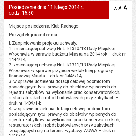
Posiedzenie dnia 11 lutego 2014 r.,
A
po
A
domyś
A
zmniejsz
godz. 15:30
tekst na
wielk
te
stronie
tekstu
s
stron
Miejsce posiedzenia: Klub Radnego
Porządek posiedzenia:
I. Zaopiniowanie projektu uchwały:
1. zmieniającej uchwałę Nr LII/1310/13 Rady Miejskiej
Wrocławia w sprawie budżetu Miasta na 2014 rok – druk nr
1444/14;
2. zmieniającej uchwałę Nr LII/1311/13 Rady Miejskiej
Wrocławia w sprawie przyjęcia wieloletniej prognozy
finansowej Miasta – druk nr 1446/14;
3. w sprawie udzielenia dotacji celowej podmiotom
posiadającym tytuł prawny do obiektów wpisanych do
rejestru zabytków na wykonanie prac konserwatorskich,
restauratorskich i robót budowlanych przy zabytkach –
druk nr 1409/14;
4. w sprawie udzielenia dotacji celowej podmiotom
posiadającym tytuł prawny do obiektów wpisanych do
rejestru zabytków na wykonanie prac konserwatorskich,
restauratorskich i robót budowlanych przy zabytkach
znajdujących się na terenie wystawy WUWA – druk nr