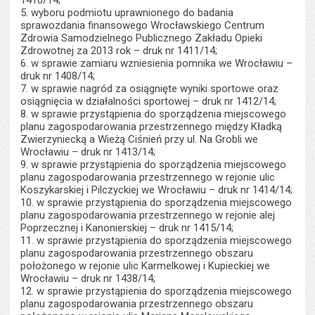
1410/14;
5. wyboru podmiotu uprawnionego do badania
sprawozdania finansowego Wrocławskiego Centrum
Zdrowia Samodzielnego Publicznego Zakładu Opieki
Zdrowotnej za 2013 rok – druk nr 1411/14;
6. w sprawie zamiaru wzniesienia pomnika we Wrocławiu –
druk nr 1408/14;
7. w sprawie nagród za osiągnięte wyniki sportowe oraz
osiągnięcia w działalności sportowej – druk nr 1412/14;
8. w sprawie przystąpienia do sporządzenia miejscowego
planu zagospodarowania przestrzennego między Kładką
Zwierzyniecką a Wieżą Ciśnień przy ul. Na Grobli we
Wrocławiu – druk nr 1413/14;
9. w sprawie przystąpienia do sporządzenia miejscowego
planu zagospodarowania przestrzennego w rejonie ulic
Koszykarskiej i Pilczyckiej we Wrocławiu – druk nr 1414/14;
10. w sprawie przystąpienia do sporządzenia miejscowego
planu zagospodarowania przestrzennego w rejonie alej
Poprzecznej i Kanonierskiej – druk nr 1415/14;
11. w sprawie przystąpienia do sporządzenia miejscowego
planu zagospodarowania przestrzennego obszaru
położonego w rejonie ulic Karmelkowej i Kupieckiej we
Wrocławiu – druk nr 1438/14;
12. w sprawie przystąpienia do sporządzenia miejscowego
planu zagospodarowania przestrzennego obszaru