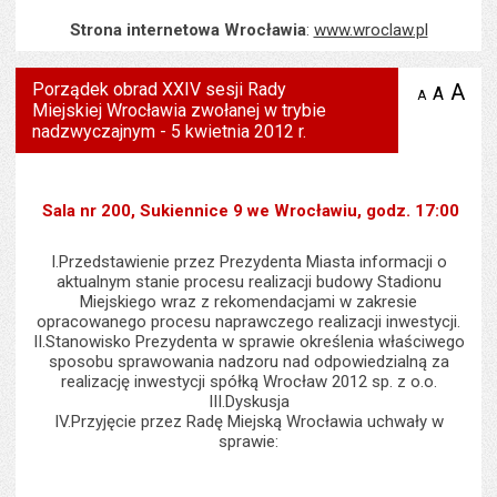
Strona internetowa Wrocławia
:
www.wroclaw.pl
Porządek obrad XXIV sesji Rady
A
po
A
domyś
A
zmniejsz
Miejskiej Wrocławia zwołanej w trybie
tekst na
wielk
te
stronie
nadzwyczajnym - 5 kwietnia 2012 r.
tekstu
s
stron
Sala nr 200, Sukiennice 9 we Wrocławiu, godz. 17:00
I.Przedstawienie przez Prezydenta Miasta informacji o
aktualnym stanie procesu realizacji budowy Stadionu
Miejskiego wraz z rekomendacjami w zakresie
opracowanego procesu naprawczego realizacji inwestycji.
II.Stanowisko Prezydenta w sprawie określenia właściwego
sposobu sprawowania nadzoru nad odpowiedzialną za
realizację inwestycji spółką Wrocław 2012 sp. z o.o.
III.Dyskusja
IV.Przyjęcie przez Radę Miejską Wrocławia uchwały w
sprawie: