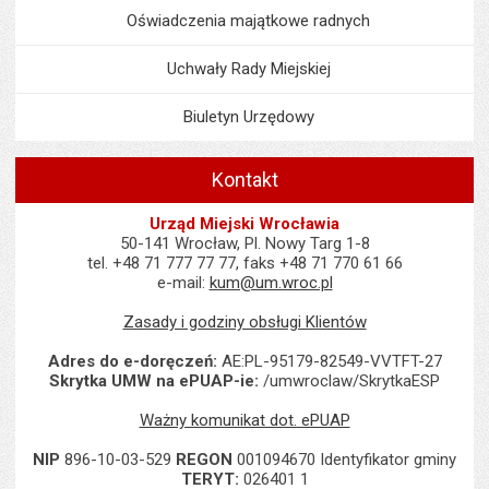
Oświadczenia majątkowe radnych
Uchwały Rady Miejskiej
Biuletyn Urzędowy
Kontakt
Urząd Miejski Wrocławia
50-141 Wrocław, Pl. Nowy Targ 1-8
tel. +48 71 777 77 77, faks +48 71 770 61 66
e-mail:
kum@um.wroc.pl
Zasady i godziny obsługi Klientów
Adres do e-doręczeń:
AE:PL-95179-82549-VVTFT-27
Skrytka UMW na ePUAP-ie:
/umwroclaw/SkrytkaESP
Ważny komunikat dot. ePUAP
NIP
896-10-03-529
REGON
001094670 Identyfikator gminy
TERYT:
026401 1