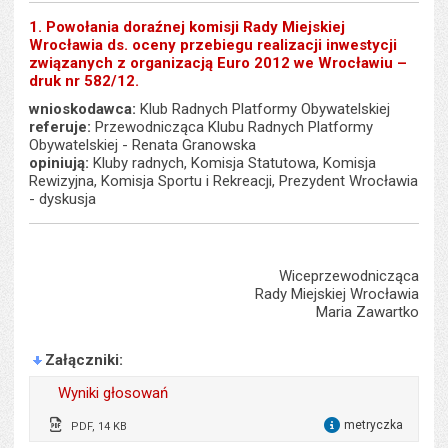
1. Powołania doraźnej komisji Rady Miejskiej
Wrocławia ds. oceny przebiegu realizacji inwestycji
związanych z organizacją Euro 2012 we Wrocławiu –
druk nr 582/12.
wnioskodawca:
Klub Radnych Platformy Obywatelskiej
referuje:
Przewodnicząca Klubu Radnych Platformy
Obywatelskiej - Renata Granowska
opiniują:
Kluby radnych, Komisja Statutowa, Komisja
Rewizyjna, Komisja Sportu i Rekreacji, Prezydent Wrocławia
- dyskusja
Wiceprzewodnicząca
Rady Miejskiej Wrocławia
Maria Zawartko
Załączniki
Wyniki głosowań
metryczka
PDF, 14 KB
dla 