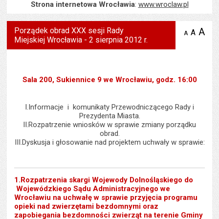
Strona internetowa Wrocławia
:
www.wroclaw.pl
Porządek obrad XXX sesji Rady
A
po
A
domyś
A
zmniejsz
Miejskiej Wrocławia - 2 sierpnia 2012 r.
tekst na
wielk
te
stronie
tekstu
s
stron
Sala 200, Sukiennice 9 we Wrocławiu, godz. 16:00
I.Informacje i komunikaty Przewodniczącego Rady i
Prezydenta Miasta.
II.Rozpatrzenie wniosków w sprawie zmiany porządku
obrad.
III.Dyskusja i głosowanie nad projektem uchwały w sprawie:
1.Rozpatrzenia skargi Wojewody Dolnośląskiego do
Wojewódzkiego Sądu Administracyjnego we
Wrocławiu na uchwałę w sprawie przyjęcia programu
opieki nad zwierzętami bezdomnymi oraz
zapobiegania bezdomności zwierząt na terenie Gminy