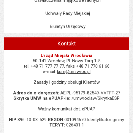
Oświadczenia majątkowe radnych
Uchwały Rady Miejskiej
Biuletyn Urzędowy
Kontakt
Urząd Miejski Wrocławia
50-141 Wrocław, Pl. Nowy Targ 1-8
tel. +48 71 777 77 77, faks +48 71 770 61 66
e-mail:
kum@um.wroc.pl
Zasady i godziny obsługi Klientów
Adres do e-doręczeń:
AE:PL-95179-82549-VVTFT-27
Skrytka UMW na ePUAP-ie:
/umwroclaw/SkrytkaESP
Ważny komunikat dot. ePUAP
NIP
896-10-03-529
REGON
001094670 Identyfikator gminy
TERYT:
026401 1