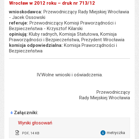
Wrocław w 2012 roku – druk nr 713/12
wnioskodawca:
Przewodniczący Rady Miejskiej Wrocławia
- Jacek Ossowski
referuje:
Przewodniczący Komisji Praworządności i
Bezpieczeństwa - Krzysztof Kilarski
opiniują:
Kluby radnych, Komisja Statutowa, Komisja
Praworządności i Bezpieczeństwa, Prezydent Wrocławia
komisja odpowiedzialna:
Komisja Praworządności i
Bezpieczeństwa
IV.Wolne wnioski i oświadczenia.
Przewodniczący
Rady Miejskiej Wrocławia
Załączniki
Wyniki głosowań
metryczka
PDF, 14 KB
dla 