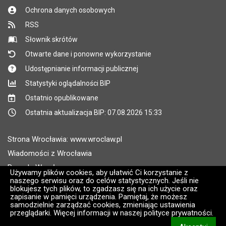
Ochrona danych osobowych
RSS
Słownik skrótów
Otwarte dane i ponowne wykorzystanie
Udostępnianie informacji publicznej
Statystyki oglądalności BIP
Ostatnio opublikowane
Ostatnia aktualizacja BIP: 07.08.2026 15:33
Strona Wrocławia: www.wroclaw.pl
Wiadomości z Wrocławia
Pogoda Wrocław
Używamy plików cookies, aby ułatwić Ci korzystanie z
naszego serwisu oraz do celów statystycznych. Jeśli nie
Rozkłady jazdy MPK Wrocław
blokujesz tych plików, to zgadzasz się na ich użycie oraz
Administratorem wroclaw.pl jest: ARAW
zapisanie w pamięci urządzenia. Pamiętaj, że możesz
samodzielnie zarządzać cookies, zmieniając ustawienia
przeglądarki. Więcej informacji w naszej polityce prywatności.
Wersja systemu: 2.8.30.09