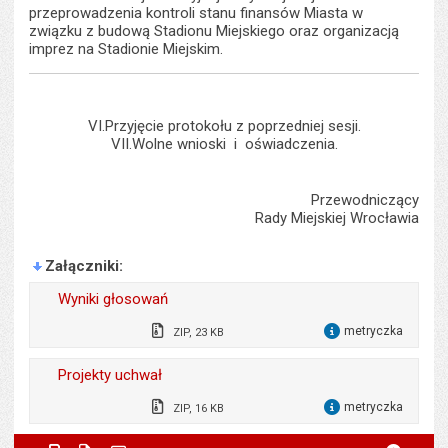
przeprowadzenia kontroli stanu finansów Miasta w
związku z budową Stadionu Miejskiego oraz organizacją
imprez na Stadionie Miejskim.
VI.Przyjęcie protokołu z poprzedniej sesji.
VII.Wolne wnioski i oświadczenia.
Przewodniczący
Rady Miejskiej Wrocławia
Załączniki
Wyniki głosowań
metryczka
ZIP, 23 KB
dla 
Wytworzył:
Bartłomiej Świerczewski
Projekty uchwał
Data wytworzenia:
26.11.2012
metryczka
ZIP, 16 KB
dla 
Opublikował w BIP:
Edyta Stobienia
Wytworzył:
Edyta Stobienia
Metryczka
Powiadom znajomego