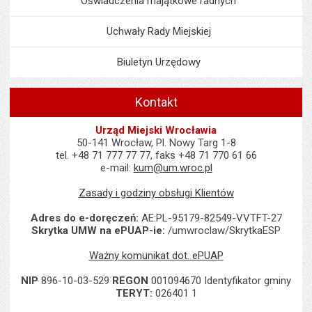
Oświadczenia majątkowe radnych
Uchwały Rady Miejskiej
Biuletyn Urzędowy
Kontakt
Urząd Miejski Wrocławia
50-141 Wrocław, Pl. Nowy Targ 1-8
tel. +48 71 777 77 77, faks +48 71 770 61 66
e-mail:
kum@um.wroc.pl
Zasady i godziny obsługi Klientów
Adres do e-doręczeń:
AE:PL-95179-82549-VVTFT-27
Skrytka UMW na ePUAP-ie:
/umwroclaw/SkrytkaESP
Ważny komunikat dot. ePUAP
NIP
896-10-03-529
REGON
001094670 Identyfikator gminy
TERYT:
026401 1