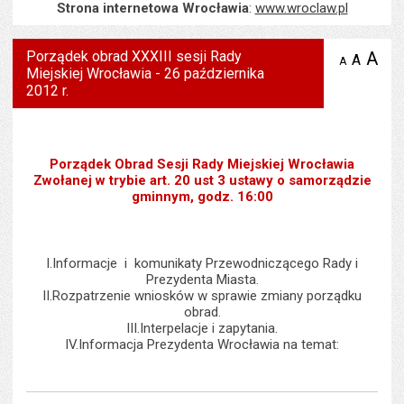
Strona internetowa Wrocławia
:
www.wroclaw.pl
Porządek obrad XXXIII sesji Rady
A
po
A
domyś
A
zmniejsz
Miejskiej Wrocławia - 26 października
tekst na
wielk
te
stronie
2012 r.
tekstu
s
stron
Porządek Obrad Sesji Rady Miejskiej Wrocławia
Zwołanej w trybie art. 20 ust 3 ustawy o samorządzie
gminnym, godz. 16:00
I.Informacje i komunikaty Przewodniczącego Rady i
Prezydenta Miasta.
II.Rozpatrzenie wniosków w sprawie zmiany porządku
obrad.
III.Interpelacje i zapytania.
IV.Informacja Prezydenta Wrocławia na temat: