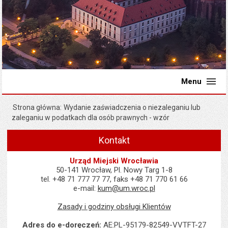
Menu
Strona główna
Wydanie zaświadczenia o niezaleganiu lub
zaleganiu w podatkach dla osób prawnych - wzór
Kontakt
Urząd Miejski Wrocławia
50-141 Wrocław, Pl. Nowy Targ 1-8
tel. +48 71 777 77 77, faks +48 71 770 61 66
e-mail:
kum@um.wroc.pl
Zasady i godziny obsługi Klientów
Adres do e-doręczeń:
AE:PL-95179-82549-VVTFT-27