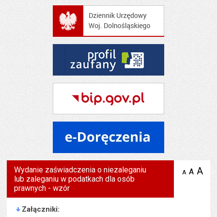
Wydanie zaświadczenia o niezaleganiu
A
po
A
domyś
A
zmniejsz
lub zaleganiu w podatkach dla osób
tekst na
wielk
te
stronie
prawnych - wzór
tekstu
s
stron
Załączniki