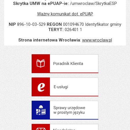
Skrytka UMW na ePUAP-ie:
/umwroclaw/SkrytkaESP
Ważny komunikat dot. ePUAP
NIP
896-10-03-529
REGON
001094670 Identyfikator gminy
TERYT:
026401 1
Strona internetowa Wrocławia
:
www.wroclaw.pl