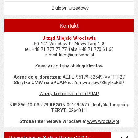
Biuletyn Urzędowy
Kontakt
Urząd Miejski Wrocławia
50-141 Wrocław, Pl. Nowy Targ 1-8
tel. +48 71 777 77 77, faks +48 71 770 61 66
e-mail:
kum@um.wroc.pl
Zasady i godziny obsługi Klientów
Adres do e-doręczeń:
AE:PL-95179-82549-VVTFT-27
Skrytka UMW na ePUAP-ie:
/umwroclaw/SkrytkaESP
Ważny komunikat dot. ePUAP
NIP
896-10-03-529
REGON
001094670 Identyfikator gminy
TERYT:
026401 1
Strona internetowa Wrocławia
:
www.wroclaw.pl
Posiedzenie nr 8, dnia 10 maja 2022 r.,