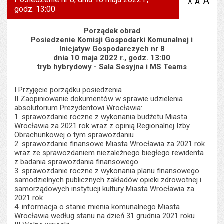
A
po
A
domyś
A
zmniejsz
godz. 13:00
tekst na
wielk
te
stronie
tekstu
s
stron
Porządek obrad
Posiedzenie Komisji Gospodarki Komunalnej i
Inicjatyw Gospodarczych nr 8
dnia 10 maja 2022 r., godz. 13:00
tryb hybrydowy - Sala Sesyjna i MS Teams
I Przyjęcie porządku posiedzenia
II Zaopiniowanie dokumentów w sprawie udzielenia
absolutorium Prezydentowi Wrocławia:
1. sprawozdanie roczne z wykonania budżetu Miasta
Wrocławia za 2021 rok wraz z opinią Regionalnej Izby
Obrachunkowej o tym sprawozdaniu
2. sprawozdanie finansowe Miasta Wrocławia za 2021 rok
wraz ze sprawozdaniem niezależnego biegłego rewidenta
z badania sprawozdania finansowego
3. sprawozdanie roczne z wykonania planu finansowego
samodzielnych publicznych zakładów opieki zdrowotnej i
samorządowych instytucji kultury Miasta Wrocławia za
2021 rok
4. informacja o stanie mienia komunalnego Miasta
Wrocławia według stanu na dzień 31 grudnia 2021 roku