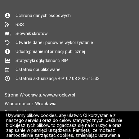
Ochrona danych osobowych
RSS
Słownik skrótów
Otwarte dane i ponowne wykorzystanie
Udostępnianie informacji publicznej
Statystyki oglądalności BIP
Ostatnio opublikowane
Ostatnia aktualizacja BIP: 07.08.2026 15:33
Strona Wrocławia: www.wroclaw.pl
Wiadomości z Wrocławia
Pogoda Wrocław
Używamy plików cookies, aby ułatwić Ci korzystanie z
naszego serwisu oraz do celów statystycznych. Jeśli nie
Rozkłady jazdy MPK Wrocław
blokujesz tych plików, to zgadzasz się na ich użycie oraz
Administratorem wroclaw.pl jest: ARAW
zapisanie w pamięci urządzenia. Pamiętaj, że możesz
samodzielnie zarządzać cookies, zmieniając ustawienia