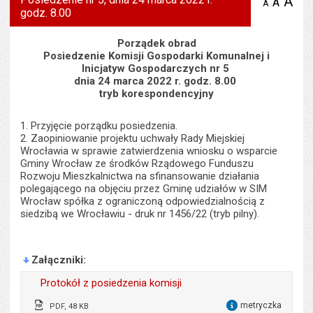
A
po
A
domyś
A
zmniejsz
godz. 8.00
tekst na
wielk
te
stronie
tekstu
s
stron
Porządek obrad
Posiedzenie Komisji Gospodarki Komunalnej i
Inicjatyw Gospodarczych nr 5
dnia 24 marca 2022 r. godz. 8.00
tryb korespondencyjny
1. Przyjęcie porządku posiedzenia.
2. Zaopiniowanie projektu uchwały Rady Miejskiej
Wrocławia w sprawie zatwierdzenia wniosku o wsparcie
Gminy Wrocław ze środków Rządowego Funduszu
Rozwoju Mieszkalnictwa na sfinansowanie działania
polegającego na objęciu przez Gminę udziałów w SIM
Wrocław spółka z ograniczoną odpowiedzialnością z
siedzibą we Wrocławiu - druk nr 1456/22 (tryb pilny).
Załączniki
Protokół z posiedzenia komisji
metryczka
PDF, 48 KB
dla 