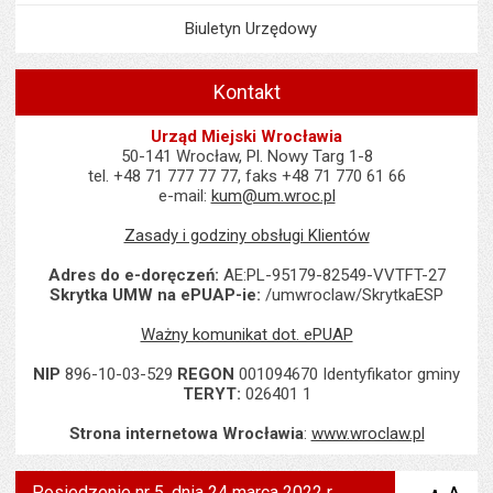
Biuletyn Urzędowy
Kontakt
Urząd Miejski Wrocławia
50-141 Wrocław, Pl. Nowy Targ 1-8
tel. +48 71 777 77 77, faks +48 71 770 61 66
e-mail:
kum@um.wroc.pl
Zasady i godziny obsługi Klientów
Adres do e-doręczeń:
AE:PL-95179-82549-VVTFT-27
Skrytka UMW na ePUAP-ie:
/umwroclaw/SkrytkaESP
Ważny komunikat dot. ePUAP
NIP
896-10-03-529
REGON
001094670 Identyfikator gminy
TERYT:
026401 1
Strona internetowa Wrocławia
:
www.wroclaw.pl
Posiedzenie nr 5, dnia 24 marca 2022 r.