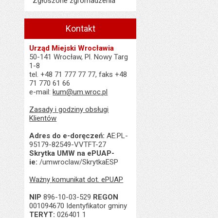
Zgłoszone zgromadzenia
Kontakt
Urząd Miejski Wrocławia
50-141 Wrocław, Pl. Nowy Targ
1-8
tel. +48 71 777 77 77, faks +48
71 770 61 66
e-mail:
kum@um.wroc.pl
Zasady i godziny obsługi
Klientów
Adres do e-doręczeń:
AE:PL-
95179-82549-VVTFT-27
Skrytka UMW na ePUAP-
ie:
/umwroclaw/SkrytkaESP
Ważny komunikat dot. ePUAP
NIP
896-10-03-529
REGON
001094670 Identyfikator gminy
TERYT:
026401 1