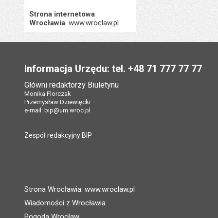
Strona internetowa
Wrocławia
:
www.wroclaw.pl
Stopka
Informacja Urzędu: tel. +48 71 777 77 77
Główni redaktorzy Biuletynu
Monika Florczak
Przemysław Dziewięcki
e-mail:
bip@um.wroc.pl
Zespół redakcyjny BIP
Strona Wrocławia: www.wroclaw.pl
Wiadomości z Wrocławia
Pogoda Wrocław