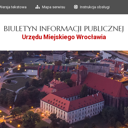
Przejdź do głównego
Przejdź do treści
Wersja tekstowa
Mapa serwisu
Instrukcja obsługi
menu
BIULETYN INFORMACJI PUBLICZNEJ
Urzędu Miejskiego Wrocławia