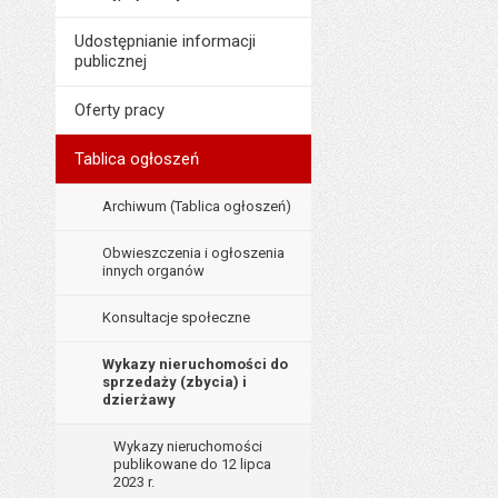
Ostatnio zaktualiz
Udostępnianie informacji
Data ostatniej aktua
publicznej
Liczba wyświetleń:
Oferty pracy
Tablica ogłoszeń
Archiwum (Tablica ogłoszeń)
Obwieszczenia i ogłoszenia
innych organów
Konsultacje społeczne
Wykazy nieruchomości do
sprzedaży (zbycia) i
dzierżawy
Wykazy nieruchomości
publikowane do 12 lipca
2023 r.