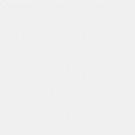
Pytanie antyspamowe
Podaj słownie
ował:
Justyna Szymańska
Pole wymagane
wynik działania: 11 minus 6
lizacji:
02.06.2026 08:25
129
*
Pole wymagane