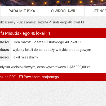
RADA MIEJSKA
O WROCŁAWIU
JEDNOS
 dzierżawy
ulica marsz. Józefa Piłsudskiego 40 lokal 11
fa Piłsudskiego 40 lokal 11
mości
ulica marsz. Józefa Piłsudskiego 40 lokal 11
ykazu
wykazy lokali do sprzedaży w trybie przetargowym
mości
lokal mieszkalny
budynku wielolokalowym, cena wywoławcza 1.432.000,00 zł
go
Powiadom znajomego
Pole wymagane
Twoje imię i nazwisko
treść:
Monika Drobyszewska
sz do PDF
Powiadom znajomego
Pole wymagane
Twój adres e-mail
02.06.2026
Pole wymagane
Tytuł e-maila
:
Justyna Szymańska
Pole wymagane
Adres e-mail znajomego
a:
02.06.2026 08:25