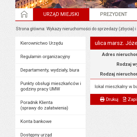
STRONA GŁÓWNA
URZĄD MIEJSKI
PREZYDENT
Strona główna
Wykazy nieruchomości do sprzedaży (zbycia) i
ulica marsz. Józe
Menu
Kierownictwo Urzędu
Urząd Miejski
Szczegóły
Adres nierucho
Regulamin organizacyjny
Rodzaj w
Departamenty, wydziały, biura
Rodzaj nierucho
Punkty obsługi mieszkańców i
lokal mieszkalny w 
godziny pracy UMW
Metryczka
Powiadom znajome
Odpowiedzialny za 
Drukuj
Zapi
Poradnik Klienta
(sprawy do załatwienia)
Data wytworzenia:
Opublikował w BIP
Konta bankowe
Data opublikowani
Dostępny urząd