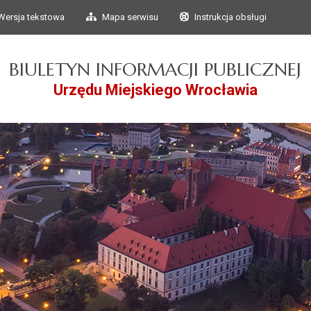
Przejdź do głównego
Przejdź do treści
Wersja tekstowa
Mapa serwisu
Instrukcja obsługi
menu
BIULETYN INFORMACJI PUBLICZNEJ
Urzędu Miejskiego Wrocławia