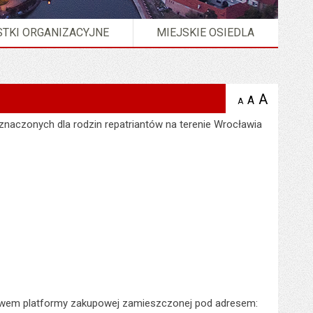
TKI ORGANIZACYJNE
MIEJSKIE OSIEDLA
A
powię
A
domyślna
Wersja strony w formacie
XML
A
zmniejsz
tekst na
wielkość
tekst 
stronie
znaczonych dla rodzin repatriantów na terenie Wrocławia
tekstu na
stron
stronie
ictwem platformy zakupowej zamieszczonej pod adresem: