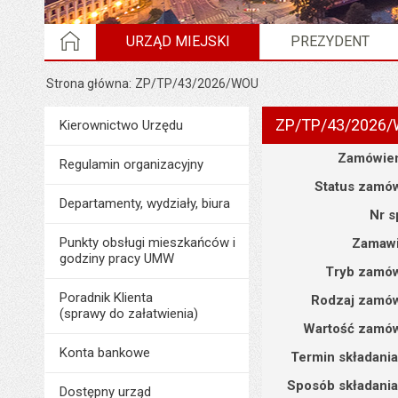
STRONA GŁÓWNA
URZĄD MIEJSKI
PREZYDENT
Strona główna
ZP/TP/43/2026/WOU
ZP/TP/43/2026
Menu
Kierownictwo Urzędu
Urząd Miejski
Szczegóły
Zamówien
Regulamin organizacyjny
Status zamów
Departamenty, wydziały, biura
Nr s
Punkty obsługi mieszkańców i
Zamawi
godziny pracy UMW
Tryb zamów
Poradnik Klienta
Rodzaj zamów
(sprawy do załatwienia)
Wartość zamów
Konta bankowe
Termin składania
Sposób składania
Dostępny urząd