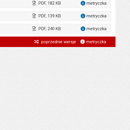
PDF, 182 KB
metryczka
dla załąc
PDF, 139 KB
metryczka
dla załącz
PDF, 240 KB
metryczka
dla załąc
*
poprzednie wersje
metryczka
*
*
*
*