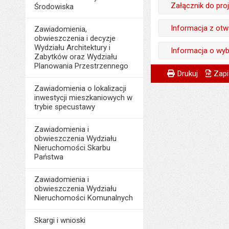
Odpowiedzialny za 
Opublikował w BIP
Załącznik do pro
Środowiska
Liczba pobrań:
Data wytworzenia:
Data opublikowani
Odpowiedzialny za 
Informacja z otw
Zawiadomienia,
Opublikował w BIP
Liczba pobrań:
obwieszczenia i decyzje
Data wytworzenia:
Odpowiedzialny za 
Wydziału Architektury i
Informacja o wy
Data opublikowani
Zabytków oraz Wydziału
Opublikował w BIP
Data wytworzenia:
Planowania Przestrzennego
Liczba pobrań:
Odpowiedzialny za 
Metryczka
Powiadom znajome
Odpowiedzialny za 
Data opublikowani
Drukuj
Zapi
Opublikował w BIP
Data wytworzenia:
Zawiadomienia o lokalizacji
Data wytworzenia:
Liczba pobrań:
Data opublikowani
inwestycji mieszkaniowych w
Opublikował w BIP
trybie specustawy
Opublikował w BIP
Liczba pobrań:
Data opublikowani
Data opublikowani
Zawiadomienia i
Liczba pobrań:
obwieszczenia Wydziału
Ostatnio zaktualiz
Nieruchomości Skarbu
Państwa
Data ostatniej aktua
Liczba wyświetleń:
Zawiadomienia i
obwieszczenia Wydziału
Nieruchomości Komunalnych
Skargi i wnioski