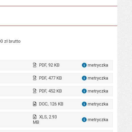
 zł brutto
PDF, 92 KB
metryczka
dla załąc
PDF, 477 KB
metryczka
dla załąc
PDF, 452 KB
metryczka
dla załącz
DOC, 126 KB
metryczka
dla załącz
XLS, 2.93
metryczka
dla załąc
MB