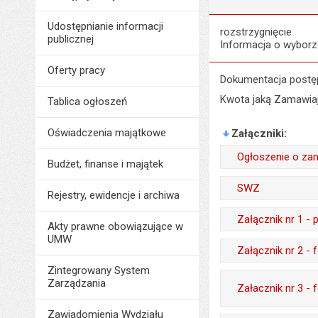
Udostępnianie informacji
rozstrzygnięcie
publicznej
Informacja o wyborze
Oferty pracy
Dokumentacja postę
Kwota jaką Zamawiaj
Tablica ogłoszeń
Oświadczenia majątkowe
Załączniki
Ogłoszenie o za
Budżet, finanse i majątek
Odpowiedzialny za 
SWZ
Rejestry, ewidencje i archiwa
Data wytworzenia:
Odpowiedzialny za 
Załącznik nr 1 -
Akty prawne obowiązujące w
Opublikował w BIP
Data wytworzenia:
UMW
Odpowiedzialny za 
Załącznik nr 2 - 
Data opublikowani
Opublikował w BIP
Data wytworzenia:
Zintegrowany System
Liczba pobrań:
Odpowiedzialny za 
Data opublikowani
Zarządzania
Załacznik nr 3 
Opublikował w BIP
Data wytworzenia:
Liczba pobrań:
Data opublikowani
Zawiadomienia Wydziału