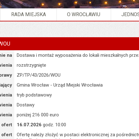
RADA MIEJSKA
O WROCŁAWIU
JEDNOS
/WOU
ie na
Dostawa i montaż wyposażenia do lokali mieszkalnych prze
ienia
rozstrzygnięte
prawy
ZP/TP/43/2026/WOU
ający
Gmina Wrocław - Urząd Miejski Wrocławia
ienia
tryb podstawowy
ienia
Dostawy
ienia
poniżej 216 000 euro
 ofert
16.07.2026
godz. 10:00
 ofert
Ofertę należy złożyć w postaci elektronicznej za pośredn