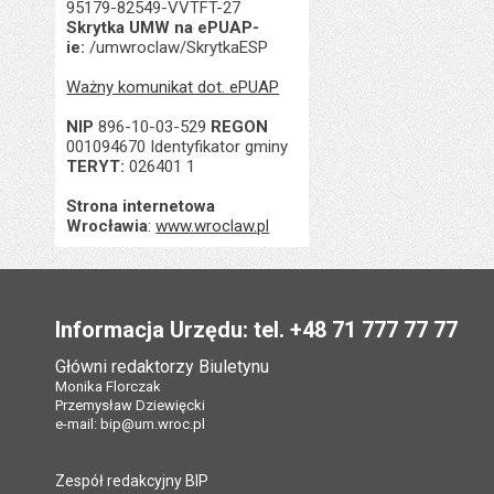
95179-82549-VVTFT-27
Skrytka UMW na ePUAP-
ie:
/umwroclaw/SkrytkaESP
Ważny komunikat dot. ePUAP
NIP
896-10-03-529
REGON
001094670 Identyfikator gminy
TERYT:
026401 1
Strona internetowa
Wrocławia
:
www.wroclaw.pl
Stopka
Informacja Urzędu: tel. +48 71 777 77 77
Główni redaktorzy Biuletynu
Monika Florczak
Przemysław Dziewięcki
e-mail:
bip@um.wroc.pl
Zespół redakcyjny BIP