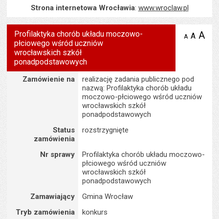
Strona internetowa Wrocławia
:
www.wroclaw.pl
Profilaktyka chorób układu moczowo-
A
po
A
domyś
A
zmniejsz
płciowego wśród uczniów
tekst na
wielk
te
stronie
wrocławskich szkół
tekstu
s
ponadpodstawowych
stron
Szczegóły
Zamówienie na
realizację zadania publicznego pod
nazwą: Profilaktyka chorób układu
moczowo-płciowego wśród uczniów
wrocławskich szkół
ponadpodstawowych
Status
rozstrzygnięte
zamówienia
Nr sprawy
Profilaktyka chorób układu moczowo-
płciowego wśród uczniów
wrocławskich szkół
ponadpodstawowych
Zamawiający
Gmina Wrocław
Tryb zamówienia
konkurs