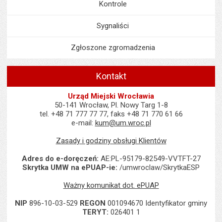
Kontrole
Sygnaliści
Zgłoszone zgromadzenia
Kontakt
Urząd Miejski Wrocławia
50-141 Wrocław, Pl. Nowy Targ 1-8
tel. +48 71 777 77 77, faks +48 71 770 61 66
e-mail:
kum@um.wroc.pl
Zasady i godziny obsługi Klientów
Adres do e-doręczeń:
AE:PL-95179-82549-VVTFT-27
Skrytka UMW na ePUAP-ie:
/umwroclaw/SkrytkaESP
Ważny komunikat dot. ePUAP
NIP
896-10-03-529
REGON
001094670 Identyfikator gminy
TERYT:
026401 1