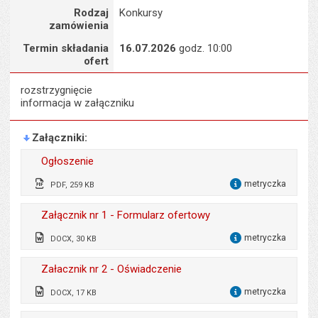
Rodzaj
Konkursy
zamówienia
Termin składania
16.07.2026
godz. 10:00
ofert
rozstrzygnięcie
informacja w załączniku
Załączniki
Ogłoszenie
metryczka
PDF, 259 KB
dla 
Odpowiedzialny za treść:
Anna Boduszek
Załącznik nr 1 - Formularz ofertowy
Data wytworzenia:
01.07.2026
metryczka
DOCX, 30 KB
dla 
Opublikował w BIP:
Monika Florczak
Odpowiedzialny za treść:
Anna Boduszek
Załacznik nr 2 - Oświadczenie
Data opublikowania:
01.07.2026 13:52
Data wytworzenia:
01.07.2026
metryczka
DOCX, 17 KB
dla 
Liczba pobrań:
48
Opublikował w BIP:
Monika Florczak
Odpowiedzialny za treść:
Anna Boduszek