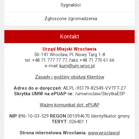
Sygnaliści
Zgłoszone zgromadzenia
Kontakt
Urząd Miejski Wrocławia
50-141 Wrocław, Pl. Nowy Targ 1-8
tel. +48 71 777 77 77, faks +48 71 770 61 66
e-mail:
kum@um.wroc.pl
Zasady i godziny obsługi Klientów
Adres do e-doręczeń:
AE:PL-95179-82549-VVTFT-27
Skrytka UMW na ePUAP-ie:
/umwroclaw/SkrytkaESP
Ważny komunikat dot. ePUAP
NIP
896-10-03-529
REGON
001094670 Identyfikator gminy
TERYT:
026401 1
Strona internetowa Wrocławia
:
www.wroclaw.pl