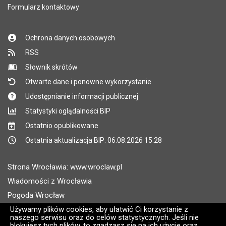
Formularz kontaktowy
Ochrona danych osobowych
RSS
Słownik skrótów
Otwarte dane i ponowne wykorzystanie
Udostępnianie informacji publicznej
Statystyki oglądalności BIP
Ostatnio opublikowane
Ostatnia aktualizacja BIP: 06.08.2026 15:28
Strona Wrocławia: www.wroclaw.pl
Wiadomości z Wrocławia
Pogoda Wrocław
Rozkłady jazdy MPK Wrocław
Używamy plików cookies, aby ułatwić Ci korzystanie z
naszego serwisu oraz do celów statystycznych. Jeśli nie
Administratorem wroclaw.pl jest: ARAW
blokujesz tych plików, to zgadzasz się na ich użycie oraz