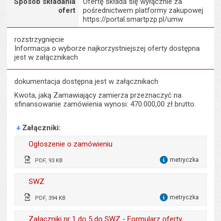
Sposób składania
Ofertę składa się wyłącznie za
ofert
pośrednictwem platformy zakupowej
https://portal.smartpzp.pl/umw
rozstrzygnięcie
Informacja o wyborze najkorzystniejszej oferty dostępna
jest w załącznikach
dokumentacja dostępna jest w załącznikach
Kwota, jaką Zamawiający zamierza przeznaczyć na
sfinansowanie zamówienia wynosi: 470.000,00 zł brutto.
Załączniki
Ogłoszenie o zamówieniu
metryczka
PDF, 93 KB
dla 
Odpowiedzialny za treść:
Ewa Kulik
SWZ
Data wytworzenia:
27.05.2026
metryczka
PDF, 394 KB
dla 
Opublikował w BIP:
Elżbieta Piwowarczyk
Odpowiedzialny za treść:
Ewa Kulik
Załączniki nr 1 do 5 do SWZ - Formularz oferty,