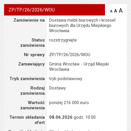
ZP/TP/26/2026/WOU
A
po
A
domyś
A
zmniejsz
tekst na
wielk
te
Szczegóły
Zamówienie na
Dostawa mebli biurowych i krzeseł
stronie
tekstu
s
biurowych dla Urzędu Miejskiego
stron
Wrocławia
Status
rozstrzygnięte
zamówienia
Nr sprawy
ZP/TP/26/2026/WOU
Zamawiający
Gmina Wrocław - Urząd Miejski
Wrocławia
Tryb zamówienia
tryb podstawowy
Rodzaj
Dostawy
zamówienia
Wartość
poniżej 216 000 euro
zamówienia
Termin składania
08.06.2026
godz. 10:00
ofert