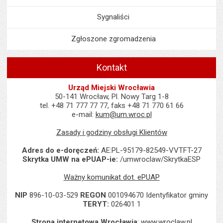
Sygnaliści
Zgłoszone zgromadzenia
Kontakt
Urząd Miejski Wrocławia
50-141 Wrocław, Pl. Nowy Targ 1-8
tel. +48 71 777 77 77, faks +48 71 770 61 66
e-mail:
kum@um.wroc.pl
Zasady i godziny obsługi Klientów
Adres do e-doręczeń:
AE:PL-95179-82549-VVTFT-27
Skrytka UMW na ePUAP-ie:
/umwroclaw/SkrytkaESP
Ważny komunikat dot. ePUAP
NIP
896-10-03-529
REGON
001094670 Identyfikator gminy
TERYT:
026401 1
Strona internetowa Wrocławia
:
www.wroclaw.pl