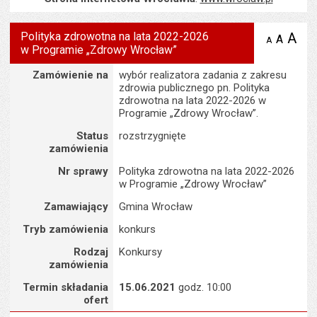
Polityka zdrowotna na lata 2022-2026
A
po
A
domyś
A
zmniejsz
w Programie „Zdrowy Wrocław”
tekst na
wielk
te
stronie
tekstu
Szczegóły
s
Zamówienie na
wybór realizatora zadania z zakresu
stron
zdrowia publicznego pn. Polityka
zdrowotna na lata 2022-2026 w
Programie „Zdrowy Wrocław”.
Status
rozstrzygnięte
zamówienia
Nr sprawy
Polityka zdrowotna na lata 2022-2026
w Programie „Zdrowy Wrocław”
Zamawiający
Gmina Wrocław
Tryb zamówienia
konkurs
Rodzaj
Konkursy
zamówienia
Termin składania
15.06.2021
godz. 10:00
ofert