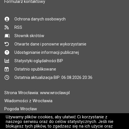
Formularz kontaktowy
Ochrona danych osobowych
RSS
Słownik skrótów
Otwarte dane i ponowne wykorzystanie
Udostępnianie informacji publicznej
Statystyki oglądalności BIP
Ostatnio opublikowane
Ostatnia aktualizacja BIP: 06.08.2026 20:36
Strona Wrocławia: www.wroclaw.pl
Wiadomości z Wrocławia
Pogoda Wrocław
Rozkłady jazdy MPK Wrocław
Używamy plików cookies, aby ułatwić Ci korzystanie z
naszego serwisu oraz do celów statystycznych. Jeśli nie
Administratorem wroclaw.pl jest: ARAW
blokujesz tych plików, to zgadzasz się na ich użycie oraz