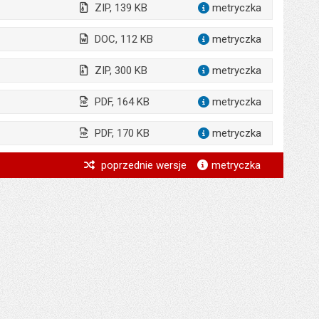
ZIP, 139 KB
metryczka
dla załąc
DOC, 112 KB
metryczka
dla załącz
ZIP, 300 KB
metryczka
dla załącz
PDF, 164 KB
metryczka
dla załącz
PDF, 170 KB
metryczka
dla załącz
*
poprzednie wersje
metryczka
*
*
*
*