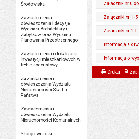
Liczba pobrań:
Wytworzył:
Załącznik nr 6 d
Data opublikowani
Środowiska
Opublikował w BIP
Data wytworzenia:
Liczba pobrań:
Wytworzył:
Załączniki nr 1-
Data opublikowani
Zawiadomienia,
Opublikował w BIP
obwieszczenia i decyzje
Data wytworzenia:
Liczba pobrań:
Wytworzył:
Wydziału Architektury i
Załaczniki nr 1.
Data opublikowani
Zabytków oraz Wydziału
Opublikował w BIP
Data wytworzenia:
Planowania Przestrzennego
Ostatnio zaktualiz
Wytworzył:
Informacja z otw
Data opublikowani
Opublikował w BIP
Data ostatniej aktua
Data wytworzenia:
Zawiadomienia o lokalizacji
Liczba pobrań:
Wytworzył:
Informacja o wyb
Data opublikowani
inwestycji mieszkaniowych w
Liczba pobrań:
Opublikował w BIP
trybie specustawy
Data wytworzenia:
Ostatnio zaktualiz
Wytworzył:
Metryczka
Powiadom znajome
Wytworzył:
Data opublikowani
Drukuj
Zapi
Opublikował w BIP
Zawiadomienia i
Data ostatniej aktua
Data wytworzenia:
Data wytworzenia:
Liczba pobrań:
obwieszczenia Wydziału
Data opublikowani
Liczba pobrań:
Opublikował w BIP
Nieruchomości Skarbu
Opublikował w BIP
Państwa
Liczba pobrań:
Data opublikowani
Data opublikowani
Zawiadomienia i
Liczba pobrań:
Ostatnio zaktualiz
obwieszczenia Wydziału
Nieruchomości Komunalnych
Data ostatniej aktua
Liczba wyświetleń:
Skargi i wnioski