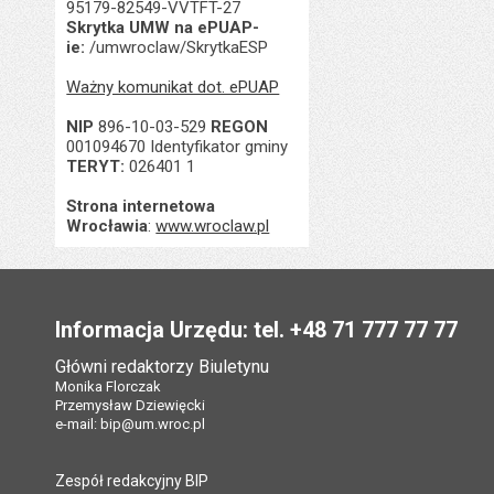
95179-82549-VVTFT-27
Skrytka UMW na ePUAP-
ie:
/umwroclaw/SkrytkaESP
Ważny komunikat dot. ePUAP
NIP
896-10-03-529
REGON
001094670 Identyfikator gminy
TERYT:
026401 1
Strona internetowa
Wrocławia
:
www.wroclaw.pl
Stopka
Informacja Urzędu: tel. +48 71 777 77 77
Główni redaktorzy Biuletynu
Monika Florczak
Przemysław Dziewięcki
e-mail:
bip@um.wroc.pl
Zespół redakcyjny BIP