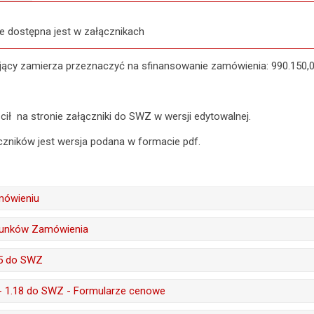
e dostępna jest w załącznikach
ący zamierza przeznaczyć na sfinansowanie zamówienia: 990.150,00
ił na stronie załączniki do SWZ w wersji edytowalnej.
czników jest wersja podana w formacie pdf.
mówieniu
Ewa Kulik
runków Zamówienia
21.05.2021
Ewa Kulik
- 5 do SWZ
:
Elżbieta Piwowarczyk
21.05.2021
Ewa Kulik
1 - 1.18 do SWZ - Formularze cenowe
a:
21.05.2021 11:19
:
Elżbieta Piwowarczyk
21.05.2021