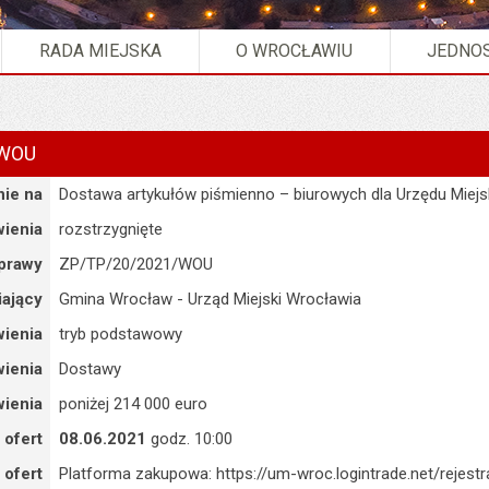
RADA MIEJSKA
O WROCŁAWIU
JEDNOS
/WOU
ie na
Dostawa artykułów piśmienno – biurowych dla Urzędu Miej
ienia
rozstrzygnięte
prawy
ZP/TP/20/2021/WOU
ający
Gmina Wrocław - Urząd Miejski Wrocławia
ienia
tryb podstawowy
ienia
Dostawy
ienia
poniżej 214 000 euro
 ofert
08.06.2021
godz. 10:00
 ofert
Platforma zakupowa: https://um-wroc.logintrade.net/rejest