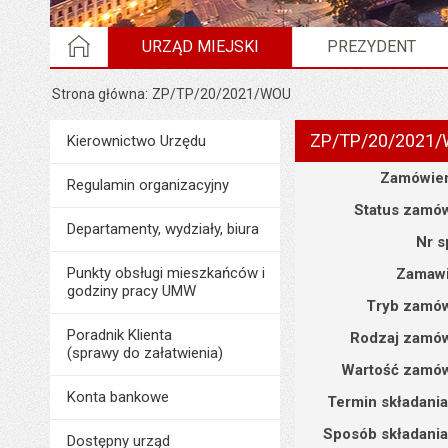
STRONA GŁÓWNA
URZĄD MIEJSKI
PREZYDENT
Strona główna
ZP/TP/20/2021/WOU
ZP/TP/20/2021
Menu
Kierownictwo Urzędu
Urząd Miejski
Szczegóły
Zamówien
Regulamin organizacyjny
Status zamów
Departamenty, wydziały, biura
Nr s
Punkty obsługi mieszkańców i
Zamawi
godziny pracy UMW
Tryb zamów
Poradnik Klienta
Rodzaj zamów
(sprawy do załatwienia)
Wartość zamów
Konta bankowe
Termin składania
Sposób składania
Dostępny urząd