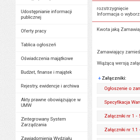
rozstrzygnięcie
Udostępnianie informacji
Informacja o wyborz
publicznej
Kwota jaką Zamawiaj
Oferty pracy
Tablica ogłoszeń
Zamawiający zamieśc
Oświadczenia majątkowe
Wiążącą wersją załą
Budżet, finanse i majątek
Załączniki
Rejestry, ewidencje i archiwa
Ogłoszenie o za
Wytworzył:
Akty prawne obowiązujące w
Specyfikacja Wa
UMW
Data wytworzenia:
Wytworzył:
Załączniki nr 1 
Zintegrowany System
Opublikował w BIP
Data wytworzenia:
Zarządzania
Wytworzył:
Załączniki nr 1.
Data opublikowani
Opublikował w BIP
Data wytworzenia:
Zawiadomienia Wydziału