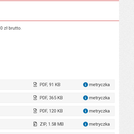
 zł brutto.
PDF, 91 KB
metryczka
dla załąc
PDF, 365 KB
metryczka
dla załąc
PDF, 120 KB
metryczka
dla załącz
ZIP, 1.58 MB
metryczka
dla załącz