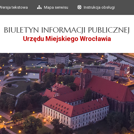
Przejdź do głównego
Przejdź do treści
Wersja tekstowa
Mapa serwisu
Instrukcja obsługi
menu
BIULETYN INFORMACJI PUBLICZNEJ
Urzędu Miejskiego Wrocławia