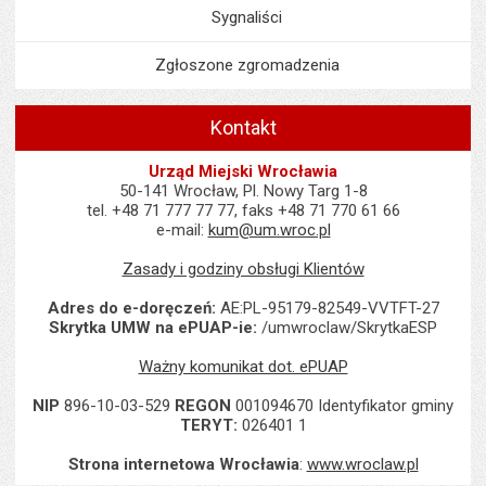
Sygnaliści
Zgłoszone zgromadzenia
Kontakt
Urząd Miejski Wrocławia
50-141 Wrocław, Pl. Nowy Targ 1-8
tel. +48 71 777 77 77, faks +48 71 770 61 66
e-mail:
kum@um.wroc.pl
Zasady i godziny obsługi Klientów
Adres do e-doręczeń:
AE:PL-95179-82549-VVTFT-27
Skrytka UMW na ePUAP-ie:
/umwroclaw/SkrytkaESP
Ważny komunikat dot. ePUAP
NIP
896-10-03-529
REGON
001094670 Identyfikator gminy
TERYT:
026401 1
Strona internetowa Wrocławia
:
www.wroclaw.pl