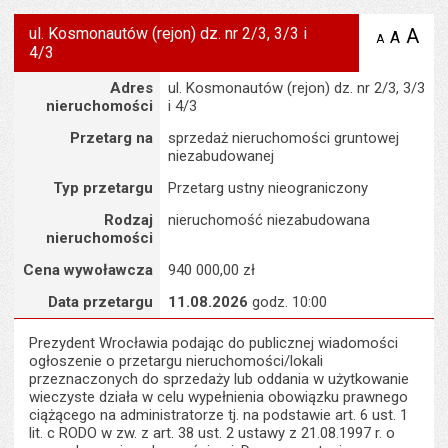
ul. Kosmonautów (rejon) dz. nr 2/3, 3/3 i
A
po
A
domyś
A
zmniejsz
4/3
tekst na
wielk
te
stronie
tekstu
Szczegóły
s
Adres
ul. Kosmonautów (rejon) dz. nr 2/3, 3/3
stron
nieruchomości
i 4/3
Przetarg na
sprzedaż nieruchomości gruntowej
niezabudowanej
Typ przetargu
Przetarg ustny nieograniczony
Rodzaj
nieruchomość niezabudowana
nieruchomości
Cena wywoławcza
940 000,00 zł
Data przetargu
11.08.2026
godz. 10:00
Prezydent Wrocławia podając do publicznej wiadomości
ogłoszenie o przetargu nieruchomości/lokali
przeznaczonych do sprzedaży lub oddania w użytkowanie
wieczyste działa w celu wypełnienia obowiązku prawnego
ciążącego na administratorze tj. na podstawie art. 6 ust. 1
lit. c RODO w zw. z art. 38 ust. 2 ustawy z 21.08.1997 r. o