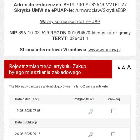
Adres do e-doręczeń:
AE:PL-95179-82549-VVTFT-27
Skrytka UMW na ePUAP-ie:
/umwroclaw/SkrytkaESP
Ważny komunikat dot. ePUAP
NIP
896-10-03-529
REGON
001094670 Identyfikator gminy
TERYT:
026401 1
Strona internetowa Wrocławia
:
www.wroclaw.pl
Rejestr zmian treści artykułu: Zakup
A
po
A
domyś
A
zmniejsz
byłego mieszkania zakładowego
tekst na
wielk
te
stronie
tekstu
s
stron
Rejestr zmian treści artykułu: Zakup byłego mieszkania zakładowego
* każdorazowo możesz wybrać do porównania tylko 2 wersje artykułu
Data aktualizacji
Podgląd treści
Porównaj
Zaznacz wersję do 
19.08.2025 07:08
Pokaż podgląd wersji z dnia 19
Data publikacji
Podgląd treści
Porównaj
Zaznacz wersję do 
26.05.2025 09:13
Pokaż podgląd wersji z dnia 26