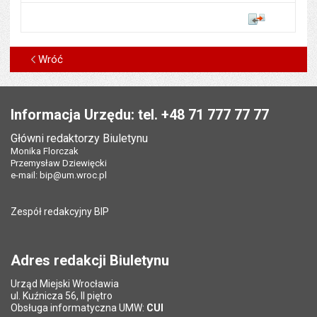
Porównaj
Wróć
Stopka
Informacja Urzędu: tel. +48 71 777 77 77
Główni redaktorzy Biuletynu
Monika Florczak
Przemysław Dziewięcki
e-mail:
bip@um.wroc.pl
Zespół redakcyjny BIP
Adres redakcji Biuletynu
Urząd Miejski Wrocławia
ul. Kuźnicza 56, II piętro
Obsługa informatyczna UMW:
CUI