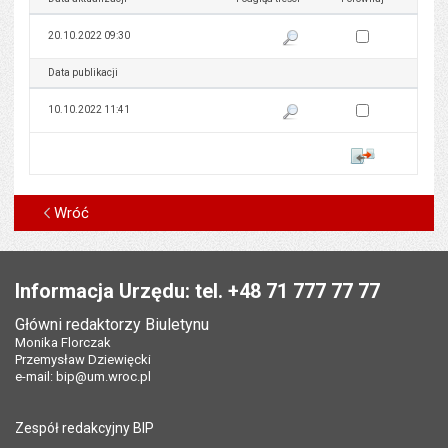
Zaznacz wersję do 
20.10.2022 09:30
Pokaż podgląd wersji z dnia 20
Data publikacji
Podgląd treści
Porównaj
Zaznacz wersję do 
10.10.2022 11:41
Pokaż podgląd wersji z dnia 10
Porównaj
Wróć
Stopka
Informacja Urzędu: tel. +48 71 777 77 77
Główni redaktorzy Biuletynu
Monika Florczak
Przemysław Dziewięcki
e-mail:
bip@um.wroc.pl
Zespół redakcyjny BIP