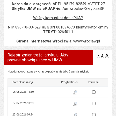
Adres do e-doręczeń:
AE:PL-95179-82549-VVTFT-27
Skrytka UMW na ePUAP-ie:
/umwroclaw/SkrytkaESP
Ważny komunikat dot. ePUAP
NIP
896-10-03-529
REGON
001094670 Identyfikator gminy
TERYT:
026401 1
Strona internetowa Wrocławia
:
www.wroclaw.pl
Rejestr zmian treści artykułu: Akty
A
po
A
domyś
A
zmniejsz
prawne obowiązujące w UMW
tekst na
wielk
te
stronie
tekstu
s
stron
Rejestr zmian treści artykułu: Akty prawne obowiązujące w UMW
* każdorazowo możesz wybrać do porównania tylko 2 wersje artykułu
Data aktualizacji
Podgląd treści
Porównaj
Zaznacz wersję do 
06.08.2026 11:50
Pokaż podgląd wersji z dnia 06
Zaznacz wersję do 
07.07.2026 13:28
Pokaż podgląd wersji z dnia 07
Zaznacz wersję do 
23.06.2026 09:34
Pokaż podgląd wersji z dnia 23