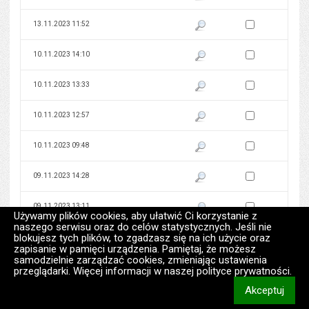
Zaznacz wersję do 
13.11.2023 11:52
Pokaż podgląd wersji z dnia 13
Zaznacz wersję do 
10.11.2023 14:10
Pokaż podgląd wersji z dnia 10
Zaznacz wersję do 
10.11.2023 13:33
Pokaż podgląd wersji z dnia 10
Zaznacz wersję do 
10.11.2023 12:57
Pokaż podgląd wersji z dnia 10
Zaznacz wersję do 
10.11.2023 09:48
Pokaż podgląd wersji z dnia 10
Zaznacz wersję do 
09.11.2023 14:28
Pokaż podgląd wersji z dnia 09
Zaznacz wersję do 
09.11.2023 13:11
Pokaż podgląd wersji z dnia 09
Używamy plików cookies, aby ułatwić Ci korzystanie z
naszego serwisu oraz do celów statystycznych. Jeśli nie
blokujesz tych plików, to zgadzasz się na ich użycie oraz
Zaznacz wersję do 
09.11.2023 12:01
Pokaż podgląd wersji z dnia 09
zapisanie w pamięci urządzenia. Pamiętaj, że możesz
samodzielnie zarządzać cookies, zmieniając ustawienia
Zaznacz wersję do 
09.11.2023 11:10
Pokaż podgląd wersji z dnia 09
przeglądarki. Więcej informacji w naszej polityce prywatności.
Akceptuj
Zaznacz wersję do 
09.11.2023 11:05
Pokaż podgląd wersji z dnia 09
informacj