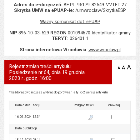
Adres do e-doręczeń:
AE:PL-95179-82549-VVTFT-27
Skrytka UMW na ePUAP-ie:
/umwroclaw/SkrytkaESP
Ważny komunikat dot. ePUAP
NIP
896-10-03-529
REGON
001094670 Identyfikator gminy
TERYT:
026401 1
Strona internetowa Wrocławia
:
www.wroclaw.pl
Rejestr zmian treści artykułu:
A
po
A
domyś
A
zmniejsz
Posiedzenie nr 64, dnia 19 grudnia
tekst na
wielk
te
stronie
2023 r., godz. 16:00
tekstu
s
stron
Rejestr zmian treści artykułu: Posiedzenie nr 64, dnia 19 grudnia 2023 r., godz. 16:00
* każdorazowo możesz wybrać do porównania tylko 2 wersje artykułu
Data aktualizacji
Podgląd treści
Porównaj
Zaznacz wersję do 
16.01.2024 12:34
Pokaż podgląd wersji z dnia 16
Data publikacji
Podgląd treści
Porównaj
Zaznacz wersję do 
15.12.2023 08:14
Pokaż podgląd wersji z dnia 15