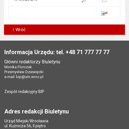
Porównaj
Wróć
Stopka
Informacja Urzędu: tel. +48 71 777 77 77
Główni redaktorzy Biuletynu
Monika Florczak
Przemysław Dziewięcki
e-mail:
bip@um.wroc.pl
Zespół redakcyjny BIP
Adres redakcji Biuletynu
Urząd Miejski Wrocławia
ul. Kuźnicza 56, II piętro