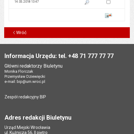
Zaznacz wersję do 
14.05.2018 13:47
Pokaż podgląd wersji z dnia 14
Porównaj
Wróć
Stopka
Informacja Urzędu: tel. +48 71 777 77 77
Główni redaktorzy Biuletynu
Monika Florczak
Przemysław Dziewięcki
e-mail:
bip@um.wroc.pl
Zespół redakcyjny BIP
Adres redakcji Biuletynu
Urząd Miejski Wrocławia
ul. Kuźnicza 56, II piętro