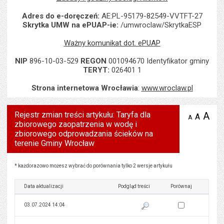
Adres do e-doręczeń:
AE:PL-95179-82549-VVTFT-27
Skrytka UMW na ePUAP-ie:
/umwroclaw/SkrytkaESP
Ważny komunikat dot. ePUAP
NIP
896-10-03-529
REGON
001094670 Identyfikator gminy
TERYT:
026401 1
Strona internetowa Wrocławia
:
www.wroclaw.pl
Rejestr zmian treści artykułu: Taryfa dla
A
po
A
domyś
A
zmniejsz
zbiorowego zaopatrzenia w wodę i
tekst na
wielk
te
stronie
zbiorowego odprowadzania ścieków na
tekstu
s
terenie Gminy Wrocław
stron
Rejestr zmian treści artykułu: Taryfa dla zbiorowego zaopatrzenia w wodę i zbiorowego o
* każdorazowo możesz wybrać do porównania tylko 2 wersje artykułu
Data aktualizacji
Podgląd treści
Porównaj
Zaznacz wersję do 
03.07.2024 14:04
Pokaż podgląd wersji z dnia 03