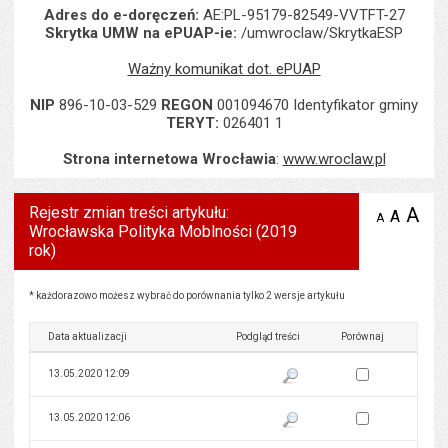
Adres do e-doręczeń:
AE:PL-95179-82549-VVTFT-27
Skrytka UMW na ePUAP-ie:
/umwroclaw/SkrytkaESP
Ważny komunikat dot. ePUAP
NIP
896-10-03-529
REGON
001094670 Identyfikator gminy
TERYT:
026401 1
Strona internetowa Wrocławia
:
www.wroclaw.pl
Rejestr zmian treści artykułu:
A
po
A
domyś
A
zmniejsz
Wrocławska Polityka Moblności (2019
tekst na
wielk
te
stronie
rok)
tekstu
s
stron
Rejestr zmian treści artykułu: Wrocławska Polityka Moblności (2019 rok)
* każdorazowo możesz wybrać do porównania tylko 2 wersje artykułu
Data aktualizacji
Podgląd treści
Porównaj
Zaznacz wersję do 
13.05.2020 12:09
Pokaż podgląd wersji z dnia 13
Zaznacz wersję do 
13.05.2020 12:06
Pokaż podgląd wersji z dnia 13