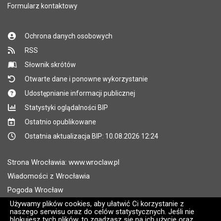
Formularz kontaktowy
Ochrona danych osobowych
RSS
Słownik skrótów
Otwarte dane i ponowne wykorzystanie
Udostępnianie informacji publicznej
Statystyki oglądalności BIP
Ostatnio opublikowane
Ostatnia aktualizacja BIP: 10.08.2026 12:24
Strona Wrocławia: www.wroclaw.pl
Wiadomości z Wrocławia
Pogoda Wrocław
Rozkłady jazdy MPK Wrocław
Używamy plików cookies, aby ułatwić Ci korzystanie z
naszego serwisu oraz do celów statystycznych. Jeśli nie
Administratorem wroclaw.pl jest: ARAW
blokujesz tych plików, to zgadzasz się na ich użycie oraz