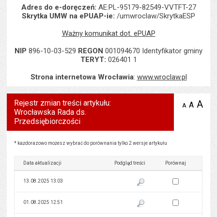
Adres do e-doręczeń:
AE:PL-95179-82549-VVTFT-27
Skrytka UMW na ePUAP-ie:
/umwroclaw/SkrytkaESP
Ważny komunikat dot. ePUAP
NIP
896-10-03-529
REGON
001094670 Identyfikator gminy
TERYT:
026401 1
Strona internetowa Wrocławia
:
www.wroclaw.pl
Rejestr zmian treści artykułu:
A
po
A
domyś
A
zmniejsz
Wrocławska Rada ds.
tekst na
wielk
te
stronie
Przedsiębiorczości
tekstu
s
stron
Rejestr zmian treści artykułu: Wrocławska Rada ds. Przedsiębiorczości
* każdorazowo możesz wybrać do porównania tylko 2 wersje artykułu
Data aktualizacji
Podgląd treści
Porównaj
Zaznacz wersję do 
13.08.2025 13:03
Pokaż podgląd wersji z dnia 13
Zaznacz wersję do 
01.08.2025 12:51
Pokaż podgląd wersji z dnia 01