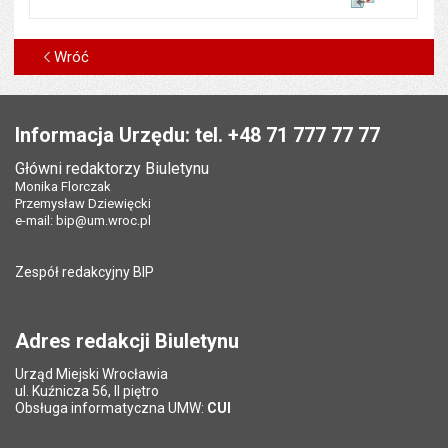
Wróć
Stopka
Informacja Urzędu: tel. +48 71 777 77 77
Główni redaktorzy Biuletynu
Monika Florczak
Przemysław Dziewięcki
e-mail:
bip@um.wroc.pl
Zespół redakcyjny BIP
Adres redakcji Biuletynu
Urząd Miejski Wrocławia
ul. Kuźnicza 56, II piętro
Obsługa informatyczna UMW:
CUI