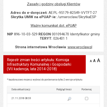
Zasady i godziny obsługi Klientów
Adres do e-doręczeń:
AE:PL-95179-82549-VVTFT-27
Skrytka UMW na ePUAP-ie:
/umwroclaw/SkrytkaESP
Ważny komunikat dot. ePUAP
NIP
896-10-03-529
REGON
001094670 Identyfikator gminy
TERYT:
026401 1
Strona internetowa Wrocławia
:
www.wroclaw.pl
Rejestr zmian treści artykułu: Komisja
A
po
A
domyś
A
zmniejsz
Infrastruktury Komunalnej i Gospodarki
tekst na
wielk
te
stronie
(VII kadencja, lata 2014-2018)
tekstu
s
stron
Rejestr zmian treści artykułu: Komisja Infrastruktury Komunalnej i Gospodarki (VII kadencj
* każdorazowo możesz wybrać do porównania tylko 2 wersje artykułu
Data aktualizacji
Podgląd treści
Porównaj
Zaznacz wersję do 
21.11.2018 08:59
Pokaż podgląd wersji z dnia 21