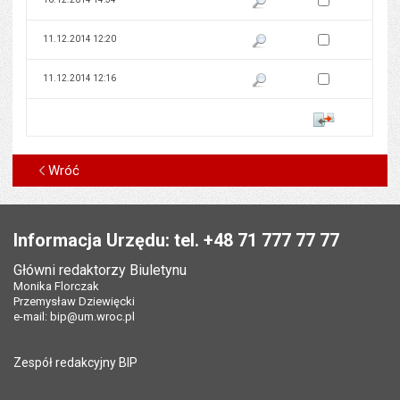
Zaznacz wersję do 
11.12.2014 12:20
Pokaż podgląd wersji z dnia 11
Zaznacz wersję do 
11.12.2014 12:16
Pokaż podgląd wersji z dnia 11
Porównaj
Wróć
Stopka
Informacja Urzędu: tel. +48 71 777 77 77
Główni redaktorzy Biuletynu
Monika Florczak
Przemysław Dziewięcki
e-mail:
bip@um.wroc.pl
Zespół redakcyjny BIP