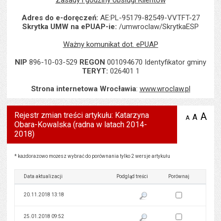
Zasady i godziny obsługi Klientów
Adres do e-doręczeń:
AE:PL-95179-82549-VVTFT-27
Skrytka UMW na ePUAP-ie:
/umwroclaw/SkrytkaESP
Ważny komunikat dot. ePUAP
NIP
896-10-03-529
REGON
001094670 Identyfikator gminy
TERYT:
026401 1
Strona internetowa Wrocławia
:
www.wroclaw.pl
Rejestr zmian treści artykułu: Katarzyna
A
po
A
domyś
A
zmniejsz
Obara-Kowalska (radna w latach 2014-
tekst na
wielk
te
stronie
2018)
tekstu
s
stron
Rejestr zmian treści artykułu: Katarzyna Obara-Kowalska (radna w latach 2014-2018)
* każdorazowo możesz wybrać do porównania tylko 2 wersje artykułu
Data aktualizacji
Podgląd treści
Porównaj
Zaznacz wersję do 
20.11.2018 13:18
Pokaż podgląd wersji z dnia 20
Zaznacz wersję do 
25.01.2018 09:52
Pokaż podgląd wersji z dnia 25