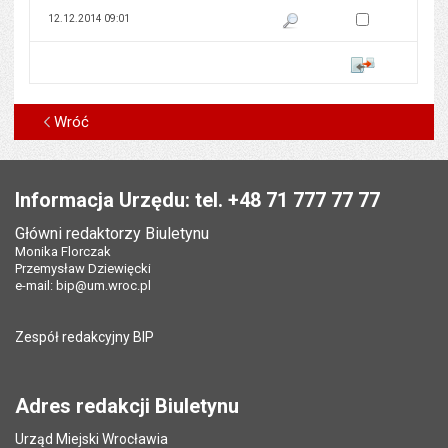
Zaznacz wersję do 
12.12.2014 09:01
Pokaż podgląd wersji z dnia 12
Porównaj
Wróć
Stopka
Informacja Urzędu: tel. +48 71 777 77 77
Główni redaktorzy Biuletynu
Monika Florczak
Przemysław Dziewięcki
e-mail:
bip@um.wroc.pl
Zespół redakcyjny BIP
Adres redakcji Biuletynu
Urząd Miejski Wrocławia