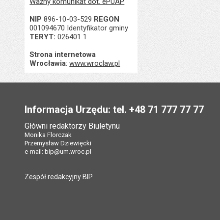
Ważny komunikat dot. ePUAP
NIP
896-10-03-529
REGON
001094670 Identyfikator gminy
TERYT:
026401 1
Strona internetowa
Wrocławia
:
www.wroclaw.pl
Stopka
Informacja Urzędu: tel. +48 71 777 77 77
Główni redaktorzy Biuletynu
Monika Florczak
Przemysław Dziewięcki
e-mail:
bip@um.wroc.pl
Zespół redakcyjny BIP