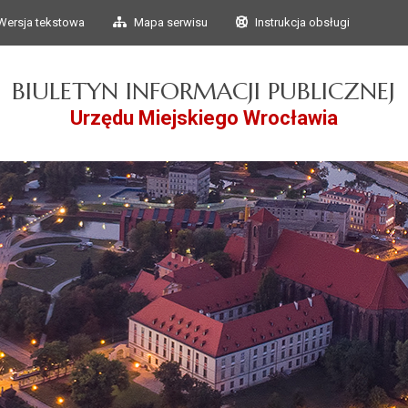
Przejdź do głównego
Przejdź do treści
Wersja tekstowa
Mapa serwisu
Instrukcja obsługi
menu
BIULETYN INFORMACJI PUBLICZNEJ
Urzędu Miejskiego Wrocławia