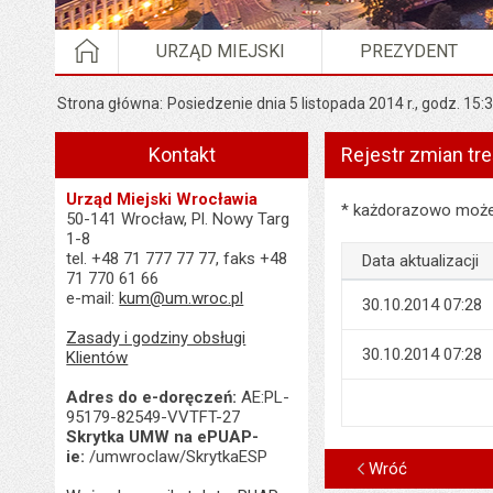
STRONA GŁÓWNA
URZĄD MIEJSKI
PREZYDENT
Strona główna
Posiedzenie dnia 5 listopada 2014 r., godz. 15:
Kontakt
Rejestr zmian tre
Urząd Miejski Wrocławia
Rejestr zmian treści 
* każdorazowo możes
50-141 Wrocław, Pl. Nowy Targ
1-8
tel. +48 71 777 77 77, faks +48
Data aktualizacji
71 770 61 66
e-mail:
kum@um.wroc.pl
30.10.2014 07:28
Zasady i godziny obsługi
30.10.2014 07:28
Klientów
Adres do e-doręczeń:
AE:PL-
95179-82549-VVTFT-27
Skrytka UMW na ePUAP-
ie:
/umwroclaw/SkrytkaESP
Wróć