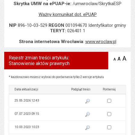
Skrytka UMW na ePUAP-ie:
/umwroclaw/SkrytkaESP
Ważny komunikat dot. ePUAP
NIP
896-10-03-529
REGON
001094670 Identyfikator gminy
TERYT:
026401 1
Strona internetowa Wrocławia
:
www.wroclaw.pl
Rejestr zmian treści artykułu:
A
po
A
domyś
A
zmniejsz
Stanowienie aktów prawnych
tekst na
wielk
te
stronie
tekstu
s
stron
Rejestr zmian treści artykułu: Stanowienie aktów prawnych
* każdorazowo możesz wybrać do porównania tylko 2 wersje artykułu
Data aktualizacji
Podgląd treści
Porównaj
Zaznacz wersję do 
25.05.2026 12:43
Pokaż podgląd wersji z dnia 25
Zaznacz wersję do 
07.07.2023 09:15
Pokaż podgląd wersji z dnia 07
Zaznacz wersję do 
10.03.2023 10:23
Pokaż podgląd wersji z dnia 10