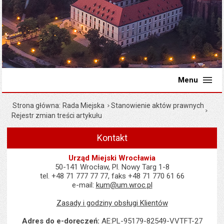
Menu
Strona główna
Rada Miejska
Stanowienie aktów prawnych
Rejestr zmian treści artykułu
Kontakt
Urząd Miejski Wrocławia
50-141 Wrocław, Pl. Nowy Targ 1-8
tel. +48 71 777 77 77, faks +48 71 770 61 66
e-mail:
kum@um.wroc.pl
Zasady i godziny obsługi Klientów
Adres do e-doręczeń:
AE:PL-95179-82549-VVTFT-27