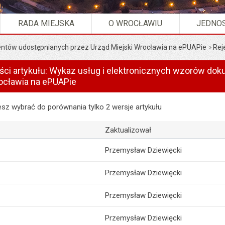
RADA MIEJSKA
O WROCŁAWIU
JEDNOS
ntów udostępnianych przez Urząd Miejski Wrocławia na ePUAPie
Rej
eści artykułu: Wykaz usług i elektronicznych wzorów d
ocławia na ePUAPie
i artykułu: Wykaz usług i elektronicznych wzorów dokumentów udost
z wybrać do porównania tylko 2 wersje artykułu
Zaktualizował
Przemysław Dziewięcki
Przemysław Dziewięcki
Przemysław Dziewięcki
Przemysław Dziewięcki