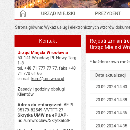
STRONA GŁÓWNA
URZĄD MIEJSKI
PREZYDENT
Strona główna
Wykaz usług i elektronicznych wzorów dokume
Kontakt
Rejestr zmian tr
Urząd Miejski Wr
Urząd Miejski Wrocławia
50-141 Wrocław, Pl. Nowy Targ
Rejestr zmian treśc
* każdorazowo możes
1-8
tel. +48 71 777 77 77, faks +48
71 770 61 66
Data aktualizacji
e-mail:
kum@um.wroc.pl
20.09.2024 14:40
Zasady i godziny obsługi
Klientów
20.09.2024 14:38
Adres do e-doręczeń:
AE:PL-
95179-82549-VVTFT-27
20.09.2024 14:36
Skrytka UMW na ePUAP-
ie:
/umwroclaw/SkrytkaESP
20.09.2024 14:35