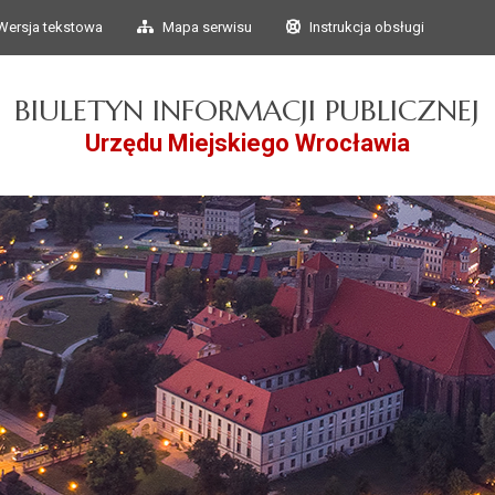
Przejdź do głównego
Przejdź do treści
Wersja tekstowa
Mapa serwisu
Instrukcja obsługi
menu
BIULETYN INFORMACJI PUBLICZNEJ
Urzędu Miejskiego Wrocławia