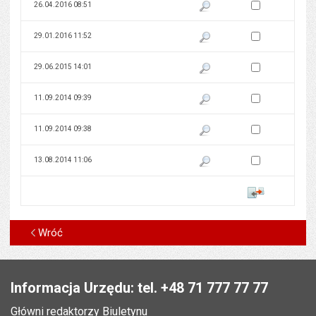
Zaznacz wersję do 
26.04.2016 08:51
Pokaż podgląd wersji z dnia 26
Zaznacz wersję do 
29.01.2016 11:52
Pokaż podgląd wersji z dnia 29
Zaznacz wersję do 
29.06.2015 14:01
Pokaż podgląd wersji z dnia 29
Zaznacz wersję do 
11.09.2014 09:39
Pokaż podgląd wersji z dnia 11
Zaznacz wersję do 
11.09.2014 09:38
Pokaż podgląd wersji z dnia 11
Zaznacz wersję do 
13.08.2014 11:06
Pokaż podgląd wersji z dnia 13
Porównaj
Wróć
Stopka
Informacja Urzędu: tel. +48 71 777 77 77
Główni redaktorzy Biuletynu