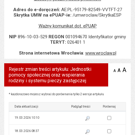
Adres do e-doręczeń:
AE:PL-95179-82549-VVTFT-27
Skrytka UMW na ePUAP-ie:
/umwroclaw/SkrytkaESP
Ważny komunikat dot. ePUAP
NIP
896-10-03-529
REGON
001094670 Identyfikator gminy
TERYT:
026401 1
Strona internetowa Wrocławia
:
www.wroclaw.pl
Rejestr zmian treści artykułu: Jednostki
A
po
A
domyś
A
zmniejsz
pomocy społecznej oraz wspierania
tekst na
wielk
te
stronie
rodziny i systemu pieczy zastępczej
tekstu
s
stron
Rejestr zmian treści artykułu: Jednostki pomocy społecznej oraz wspierania rodziny i syst
* każdorazowo możesz wybrać do porównania tylko 2 wersje artykułu
Data aktualizacji
Podgląd treści
Porównaj
Zaznacz wersję do 
19.03.2026 10:10
Pokaż podgląd wersji z dnia 19
Zaznacz wersję do 
18.03.2026 08:37
Pokaż podgląd wersji z dnia 18