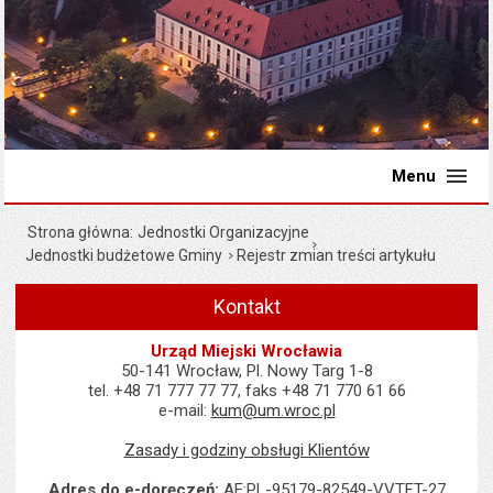
Menu
Strona główna
Jednostki Organizacyjne
Jednostki budżetowe Gminy
Rejestr zmian treści artykułu
Kontakt
Urząd Miejski Wrocławia
50-141 Wrocław, Pl. Nowy Targ 1-8
tel. +48 71 777 77 77, faks +48 71 770 61 66
e-mail:
kum@um.wroc.pl
Zasady i godziny obsługi Klientów
Adres do e-doręczeń:
AE:PL-95179-82549-VVTFT-27