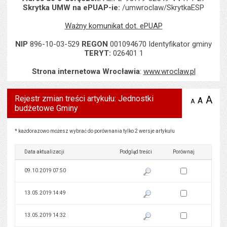
Skrytka UMW na ePUAP-ie:
/umwroclaw/SkrytkaESP
Ważny komunikat dot. ePUAP
NIP
896-10-03-529
REGON
001094670 Identyfikator gminy
TERYT:
026401 1
Strona internetowa Wrocławia
:
www.wroclaw.pl
Rejestr zmian treści artykułu: Jednostki
A
po
A
domyś
A
zmniejsz
budżetowe Gminy
tekst na
wielk
te
stronie
tekstu
s
stron
Rejestr zmian treści artykułu: Jednostki budżetowe Gminy
* każdorazowo możesz wybrać do porównania tylko 2 wersje artykułu
Data aktualizacji
Podgląd treści
Porównaj
Zaznacz wersję do 
09.10.2019 07:50
Pokaż podgląd wersji z dnia 09
Zaznacz wersję do 
13.05.2019 14:49
Pokaż podgląd wersji z dnia 13
Zaznacz wersję do 
13.05.2019 14:32
Pokaż podgląd wersji z dnia 13