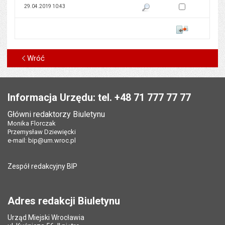
Zaznacz wersję do 
29.04.2019 10:43
Pokaż podgląd wersji z dnia 29
Porównaj
Wróć
Stopka
Informacja Urzędu: tel. +48 71 777 77 77
Główni redaktorzy Biuletynu
Monika Florczak
Przemysław Dziewięcki
e-mail:
bip@um.wroc.pl
Zespół redakcyjny BIP
Adres redakcji Biuletynu
Urząd Miejski Wrocławia