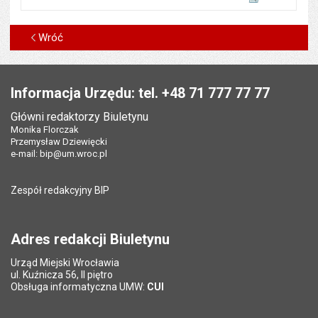
Wróć
Stopka
Informacja Urzędu: tel. +48 71 777 77 77
Główni redaktorzy Biuletynu
Monika Florczak
Przemysław Dziewięcki
e-mail:
bip@um.wroc.pl
Zespół redakcyjny BIP
Adres redakcji Biuletynu
Urząd Miejski Wrocławia
ul. Kuźnicza 56, II piętro
Obsługa informatyczna UMW:
CUI