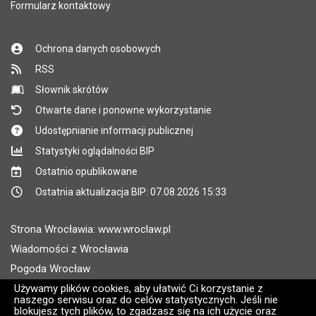
Formularz kontaktowy
Ochrona danych osobowych
RSS
Słownik skrótów
Otwarte dane i ponowne wykorzystanie
Udostępnianie informacji publicznej
Statystyki oglądalności BIP
Ostatnio opublikowane
Ostatnia aktualizacja BIP: 07.08.2026 15:33
Strona Wrocławia: www.wroclaw.pl
Wiadomości z Wrocławia
Pogoda Wrocław
Rozkłady jazdy MPK Wrocław
Używamy plików cookies, aby ułatwić Ci korzystanie z
naszego serwisu oraz do celów statystycznych. Jeśli nie
Administratorem wroclaw.pl jest: ARAW
blokujesz tych plików, to zgadzasz się na ich użycie oraz