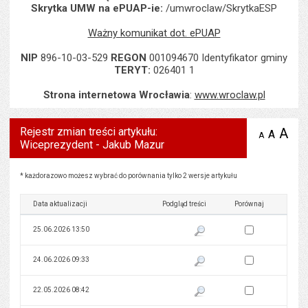
Skrytka UMW na ePUAP-ie:
/umwroclaw/SkrytkaESP
Ważny komunikat dot. ePUAP
NIP
896-10-03-529
REGON
001094670 Identyfikator gminy
TERYT:
026401 1
Strona internetowa Wrocławia
:
www.wroclaw.pl
Rejestr zmian treści artykułu:
A
po
A
domyś
A
zmniejsz
Wiceprezydent - Jakub Mazur
tekst na
wielk
te
stronie
tekstu
s
stron
Rejestr zmian treści artykułu: Wiceprezydent - Jakub Mazur
* każdorazowo możesz wybrać do porównania tylko 2 wersje artykułu
Data aktualizacji
Podgląd treści
Porównaj
Zaznacz wersję do 
25.06.2026 13:50
Pokaż podgląd wersji z dnia 25
Zaznacz wersję do 
24.06.2026 09:33
Pokaż podgląd wersji z dnia 24
Zaznacz wersję do 
22.05.2026 08:42
Pokaż podgląd wersji z dnia 22