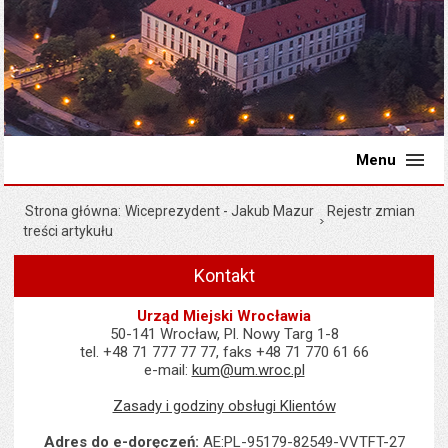
Menu
Strona główna
Wiceprezydent - Jakub Mazur
Rejestr zmian
treści artykułu
Kontakt
Urząd Miejski Wrocławia
50-141 Wrocław, Pl. Nowy Targ 1-8
tel. +48 71 777 77 77, faks +48 71 770 61 66
e-mail:
kum@um.wroc.pl
Zasady i godziny obsługi Klientów
Adres do e-doręczeń:
AE:PL-95179-82549-VVTFT-27