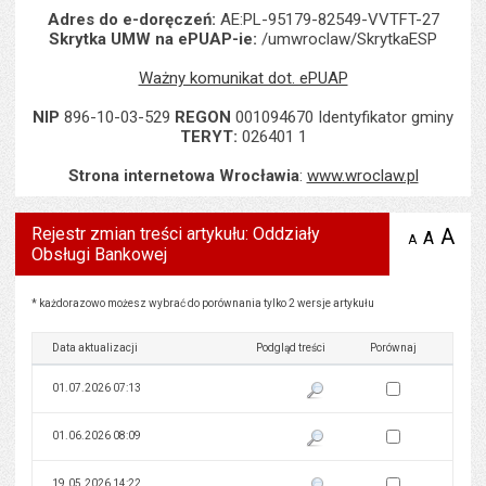
Adres do e-doręczeń:
AE:PL-95179-82549-VVTFT-27
Skrytka UMW na ePUAP-ie:
/umwroclaw/SkrytkaESP
Ważny komunikat dot. ePUAP
NIP
896-10-03-529
REGON
001094670 Identyfikator gminy
TERYT:
026401 1
Strona internetowa Wrocławia
:
www.wroclaw.pl
Rejestr zmian treści artykułu: Oddziały
A
po
A
domyś
A
zmniejsz
Obsługi Bankowej
tekst na
wielk
te
stronie
tekstu
s
stron
Rejestr zmian treści artykułu: Oddziały Obsługi Bankowej
* każdorazowo możesz wybrać do porównania tylko 2 wersje artykułu
Data aktualizacji
Podgląd treści
Porównaj
Zaznacz wersję do 
01.07.2026 07:13
Pokaż podgląd wersji z dnia 01
Zaznacz wersję do 
01.06.2026 08:09
Pokaż podgląd wersji z dnia 01
Zaznacz wersję do 
19.05.2026 14:22
Pokaż podgląd wersji z dnia 19