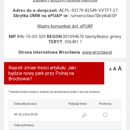
Zasady i godziny obsługi Klientów
Adres do e-doręczeń:
AE:PL-95179-82549-VVTFT-27
Skrytka UMW na ePUAP-ie:
/umwroclaw/SkrytkaESP
Ważny komunikat dot. ePUAP
NIP
896-10-03-529
REGON
001094670 Identyfikator gminy
TERYT:
026401 1
Strona internetowa Wrocławia
:
www.wroclaw.pl
Rejestr zmian treści artykułu: Jaki
A
po
A
domyś
A
zmniejsz
będzie nowy park przy Polnej na
tekst na
wielk
te
stronie
Brochowie?
tekstu
s
stron
Rejestr zmian treści artykułu: Jaki będzie nowy park przy Polnej na Brochowie?
* każdorazowo możesz wybrać do porównania tylko 2 wersje artykułu
Data aktualizacji
Podgląd treści
Porównaj
Zaznacz wersję do 
09.06.2026 09:05
Pokaż podgląd wersji z dnia 09
Data publikacji
Podgląd treści
Porównaj