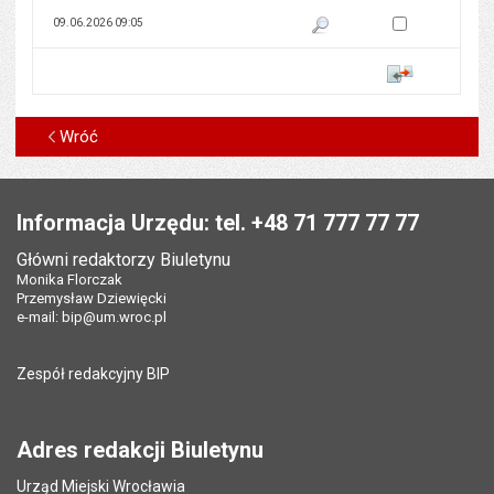
Zaznacz wersję do 
09.06.2026 09:05
Pokaż podgląd wersji z dnia 09
Porównaj
Wróć
Stopka
Informacja Urzędu: tel. +48 71 777 77 77
Główni redaktorzy Biuletynu
Monika Florczak
Przemysław Dziewięcki
e-mail:
bip@um.wroc.pl
Zespół redakcyjny BIP
Adres redakcji Biuletynu
Urząd Miejski Wrocławia