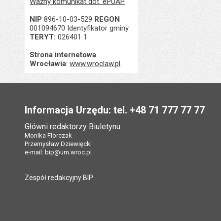
Ważny komunikat dot. ePUAP
NIP
896-10-03-529
REGON
001094670 Identyfikator gminy
TERYT:
026401 1
Strona internetowa
Wrocławia
:
www.wroclaw.pl
Stopka
Informacja Urzędu: tel. +48 71 777 77 77
Główni redaktorzy Biuletynu
Monika Florczak
Przemysław Dziewięcki
e-mail:
bip@um.wroc.pl
Zespół redakcyjny BIP