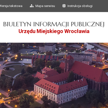
Przejdź do głównego
Przejdź do treści
Wersja tekstowa
Mapa serwisu
Instrukcja obsługi
menu
BIULETYN INFORMACJI PUBLICZNEJ
Urzędu Miejskiego Wrocławia