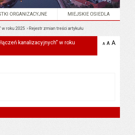
TKI ORGANIZACYJNE
MIEJSKIE OSIEDLA
” w roku 2025
Rejestr zmian treści artykułu
odłączeń kanalizacyjnych” w roku
A
powię
A
domyślna
A
zmniejsz
tekst na
wielkość
tekst 
stronie
tekstu na
stron
stronie
zacyjnych” w roku 2025