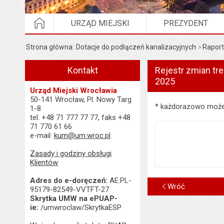
STRONA GŁÓWNA
URZĄD MIEJSKI
PREZYDENT
Strona główna
Dotacje do podłączeń kanalizacyjnych
Rapor
Kontakt
Rejestr zmian tre
2025
Urząd Miejski Wrocławia
50-141 Wrocław, Pl. Nowy Targ
Rejestr zmian treści 
* każdorazowo możes
1-8
tel. +48 71 777 77 77, faks +48
71 770 61 66
e-mail:
kum@um.wroc.pl
Zasady i godziny obsługi
Klientów
Adres do e-doręczeń:
AE:PL-
Wróć
95179-82549-VVTFT-27
Skrytka UMW na ePUAP-
ie:
/umwroclaw/SkrytkaESP