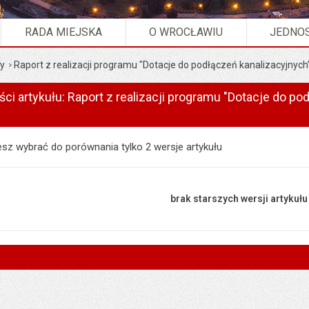
RADA MIEJSKA
O WROCŁAWIU
JEDNOS
ty
Raport z realizacji programu "Dotacje do podłączeń kanalizacyjnych
ści artykułu: Raport z realizacji programu "Dotacje do p
artykułu: Raport z realizacji programu "Dotacje do podłączeń kanali
z wybrać do porównania tylko 2 wersje artykułu
brak starszych wersji artykułu