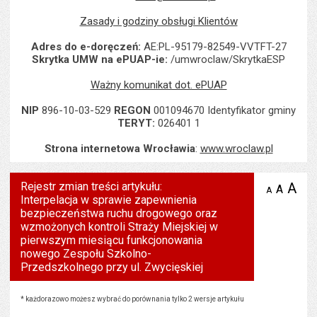
Zasady i godziny obsługi Klientów
Adres do e-doręczeń:
AE:PL-95179-82549-VVTFT-27
Skrytka UMW na ePUAP-ie:
/umwroclaw/SkrytkaESP
Ważny komunikat dot. ePUAP
NIP
896-10-03-529
REGON
001094670 Identyfikator gminy
TERYT:
026401 1
Strona internetowa Wrocławia
:
www.wroclaw.pl
Rejestr zmian treści artykułu:
A
po
A
domyś
A
zmniejsz
Interpelacja w sprawie zapewnienia
tekst na
wielk
te
stronie
bezpieczeństwa ruchu drogowego oraz
tekstu
s
wzmożonych kontroli Straży Miejskiej w
stron
pierwszym miesiącu funkcjonowania
nowego Zespołu Szkolno-
Przedszkolnego przy ul. Zwycięskiej
Rejestr zmian treści artykułu: Interpelacja w sprawie zapewnienia bezpieczeństwa ruchu
* każdorazowo możesz wybrać do porównania tylko 2 wersje artykułu