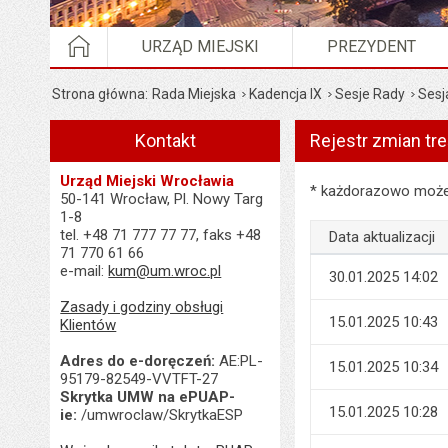
STRONA GŁÓWNA
URZĄD MIEJSKI
PREZYDENT
Strona główna
Rada Miejska
Kadencja IX
Sesje Rady
Sesj
Kontakt
Rejestr zmian tre
Urząd Miejski Wrocławia
Rejestr zmian treści 
* każdorazowo możes
50-141 Wrocław, Pl. Nowy Targ
1-8
tel. +48 71 777 77 77, faks +48
Data aktualizacji
71 770 61 66
e-mail:
kum@um.wroc.pl
30.01.2025 14:02
Zasady i godziny obsługi
15.01.2025 10:43
Klientów
Adres do e-doręczeń:
AE:PL-
15.01.2025 10:34
95179-82549-VVTFT-27
Skrytka UMW na ePUAP-
15.01.2025 10:28
ie:
/umwroclaw/SkrytkaESP