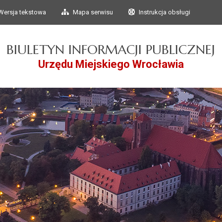
Przejdź do głównego
Przejdź do treści
Wersja tekstowa
Mapa serwisu
Instrukcja obsługi
menu
BIULETYN INFORMACJI PUBLICZNEJ
Urzędu Miejskiego Wrocławia