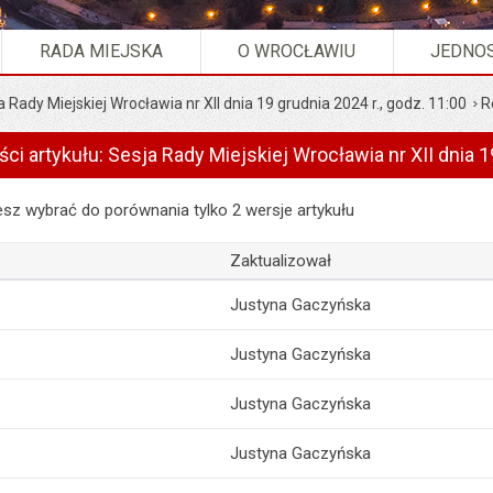
RADA MIEJSKA
O WROCŁAWIU
JEDNOS
a Rady Miejskiej Wrocławia nr XII dnia 19 grudnia 2024 r., godz. 11:00
R
ści artykułu: Sesja Rady Miejskiej Wrocławia nr XII dnia 1
artykułu: Sesja Rady Miejskiej Wrocławia nr XII dnia 19 grudnia 2024 r.
z wybrać do porównania tylko 2 wersje artykułu
Zaktualizował
Justyna Gaczyńska
Justyna Gaczyńska
Justyna Gaczyńska
Justyna Gaczyńska