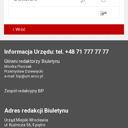
Porównaj
Wróć
Stopka
Informacja Urzędu: tel. +48 71 777 77 77
Główni redaktorzy Biuletynu
Monika Florczak
Przemysław Dziewięcki
e-mail:
bip@um.wroc.pl
Zespół redakcyjny BIP
Adres redakcji Biuletynu
Urząd Miejski Wrocławia
ul. Kuźnicza 56, II piętro