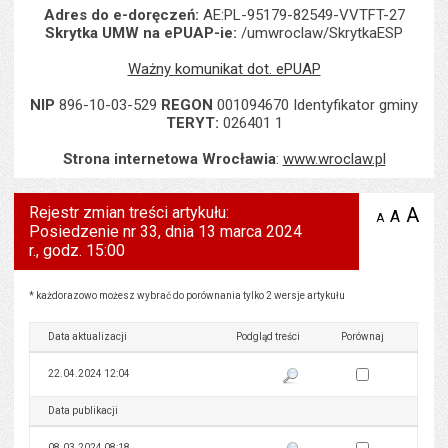
Adres do e-doręczeń:
AE:PL-95179-82549-VVTFT-27
Skrytka UMW na ePUAP-ie:
/umwroclaw/SkrytkaESP
Ważny komunikat dot. ePUAP
NIP
896-10-03-529
REGON
001094670 Identyfikator gminy
TERYT:
026401 1
Strona internetowa Wrocławia
:
www.wroclaw.pl
Rejestr zmian treści artykułu:
A
po
A
domyś
A
zmniejsz
Posiedzenie nr 33, dnia 13 marca 2024
tekst na
wielk
te
stronie
r., godz. 15:00
tekstu
s
stron
Rejestr zmian treści artykułu: Posiedzenie nr 33, dnia 13 marca 2024 r., godz. 15:00
* każdorazowo możesz wybrać do porównania tylko 2 wersje artykułu
Data aktualizacji
Podgląd treści
Porównaj
Zaznacz wersję do 
22.04.2024 12:04
Pokaż podgląd wersji z dnia 22
Data publikacji
Podgląd treści
Porównaj
Zaznacz wersję do 
08.03.2024 08:18
Pokaż podgląd wersji z dnia 08