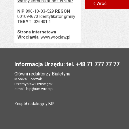
Ważny komunikat dot. ePUAP
Wróć
NIP
896-10-03-529
REGON
001094670 Identyfikator gminy
TERYT:
026401 1
Strona internetowa
Wrocławia
:
www.wroclaw.pl
Stopka
Informacja Urzędu: tel. +48 71 777 77 77
Główni redaktorzy Biuletynu
Monika Florczak
Przemysław Dziewięcki
e-mail:
bip@um.wroc.pl
Zespół redakcyjny BIP