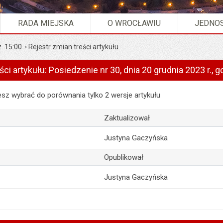
RADA MIEJSKA
O WROCŁAWIU
JEDNOS
z. 15:00
Rejestr zmian treści artykułu
ści artykułu: Posiedzenie nr 30, dnia 20 grudnia 2023 r., g
artykułu: Posiedzenie nr 30, dnia 20 grudnia 2023 r., godz. 15:00
z wybrać do porównania tylko 2 wersje artykułu
Zaktualizował
Justyna Gaczyńska
Opublikował
Justyna Gaczyńska