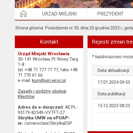
STRONA GŁÓWNA
URZĄD MIEJSKI
PREZYDENT
Strona główna
Posiedzenie nr 30, dnia 20 grudnia 2023 r., god
Kontakt
Rejestr zmian tre
Urząd Miejski Wrocławia
Rejestr zmian treści 
* każdorazowo możes
50-141 Wrocław, Pl. Nowy Targ
1-8
tel. +48 71 777 77 77, faks +48
Data aktualizacji
71 770 61 66
e-mail:
kum@um.wroc.pl
17.01.2024 09:53
Zasady i godziny obsługi
Data publikacji
Klientów
15.12.2023 08:23
Adres do e-doręczeń:
AE:PL-
95179-82549-VVTFT-27
Skrytka UMW na ePUAP-
ie:
/umwroclaw/SkrytkaESP