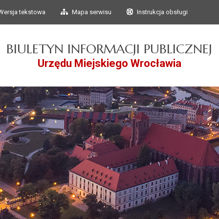
Przejdź do głównego
Przejdź do treści
Wersja tekstowa
Mapa serwisu
Instrukcja obsługi
menu
BIULETYN INFORMACJI PUBLICZNEJ
Urzędu Miejskiego Wrocławia