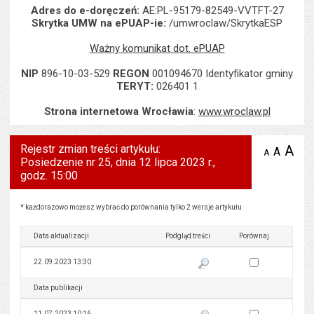
Adres do e-doręczeń:
AE:PL-95179-82549-VVTFT-27
Skrytka UMW na ePUAP-ie:
/umwroclaw/SkrytkaESP
Ważny komunikat dot. ePUAP
NIP
896-10-03-529
REGON
001094670 Identyfikator gminy
TERYT:
026401 1
Strona internetowa Wrocławia
:
www.wroclaw.pl
Rejestr zmian treści artykułu:
A
po
A
domyś
A
zmniejsz
Posiedzenie nr 25, dnia 12 lipca 2023 r.,
tekst na
wielk
te
stronie
godz. 15:00
tekstu
s
stron
Rejestr zmian treści artykułu: Posiedzenie nr 25, dnia 12 lipca 2023 r., godz. 15:00
* każdorazowo możesz wybrać do porównania tylko 2 wersje artykułu
Data aktualizacji
Podgląd treści
Porównaj
Zaznacz wersję do 
22.09.2023 13:30
Pokaż podgląd wersji z dnia 22
Data publikacji
Podgląd treści
Porównaj
Zaznacz wersję do 
11.07.2023 10:16
Pokaż podgląd wersji z dnia 11