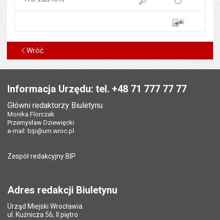
Porównaj
Wróć
Stopka
Informacja Urzędu: tel. +48 71 777 77 77
Główni redaktorzy Biuletynu
Monika Florczak
Przemysław Dziewięcki
e-mail:
bip@um.wroc.pl
Zespół redakcyjny BIP
Adres redakcji Biuletynu
Urząd Miejski Wrocławia
ul. Kuźnicza 56, II piętro