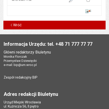
Porównaj
Wróć
Stopka
Informacja Urzędu: tel. +48 71 777 77 77
Główni redaktorzy Biuletynu
Monika Florczak
Przemysław Dziewięcki
e-mail:
bip@um.wroc.pl
Zespół redakcyjny BIP
Adres redakcji Biuletynu
Urząd Miejski Wrocławia
ul. Kuźnicza 56, II piętro