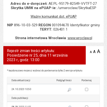
Adres do e-doręczeń:
AE:PL-95179-82549-VVTFT-27
Skrytka UMW na ePUAP-ie:
/umwroclaw/SkrytkaESP
Ważny komunikat dot. ePUAP
NIP
896-10-03-529
REGON
001094670 Identyfikator gminy
TERYT:
026401 1
Strona internetowa Wrocławia
:
www.wroclaw.pl
Rejestr zmian treści artykułu:
A
po
A
domyś
A
zmniejsz
Posiedzenie nr 25, dnia 11 września
tekst na
wielk
te
stronie
2023 r., godz. 13:00
tekstu
s
stron
Rejestr zmian treści artykułu: Posiedzenie nr 25, dnia 11 września 2023 r., godz. 13:00
* każdorazowo możesz wybrać do porównania tylko 2 wersje artykułu
Data aktualizacji
Podgląd treści
Porównaj
Zaznacz wersję do 
24.10.2023 10:50
Pokaż podgląd wersji z dnia 24
Data publikacji
Podgląd treści
Porównaj
Zaznacz wersję do 
08.09.2023 11:02
Pokaż podgląd wersji z dnia 08