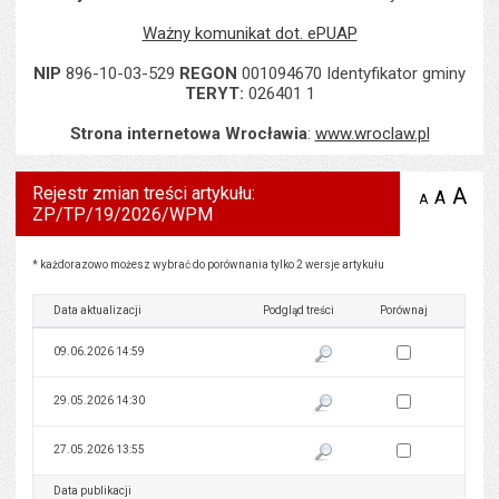
Ważny komunikat dot. ePUAP
NIP
896-10-03-529
REGON
001094670 Identyfikator gminy
TERYT:
026401 1
Strona internetowa Wrocławia
:
www.wroclaw.pl
Rejestr zmian treści artykułu:
A
po
A
domyś
A
zmniejsz
ZP/TP/19/2026/WPM
tekst na
wielk
te
stronie
tekstu
s
stron
Rejestr zmian treści artykułu: ZP/TP/19/2026/WPM
* każdorazowo możesz wybrać do porównania tylko 2 wersje artykułu
Data aktualizacji
Podgląd treści
Porównaj
Zaznacz wersję do 
09.06.2026 14:59
Pokaż podgląd wersji z dnia 09
Zaznacz wersję do 
29.05.2026 14:30
Pokaż podgląd wersji z dnia 29
Zaznacz wersję do 
27.05.2026 13:55
Pokaż podgląd wersji z dnia 27
Data publikacji
Podgląd treści
Porównaj