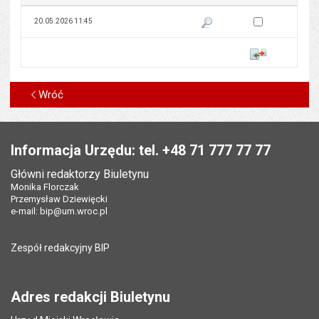
Zaznacz wersję do 
20.05.2026 11:45
Pokaż podgląd wersji z dnia 20
Porównaj
Wróć
Stopka
Informacja Urzędu: tel. +48 71 777 77 77
Główni redaktorzy Biuletynu
Monika Florczak
Przemysław Dziewięcki
e-mail:
bip@um.wroc.pl
Zespół redakcyjny BIP
Adres redakcji Biuletynu