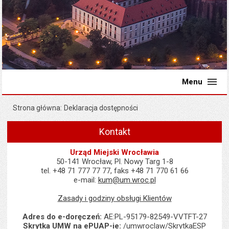
Menu
Strona główna
Deklaracja dostępności
Kontakt
Urząd Miejski Wrocławia
50-141 Wrocław, Pl. Nowy Targ 1-8
tel. +48 71 777 77 77, faks +48 71 770 61 66
e-mail:
kum@um.wroc.pl
Zasady i godziny obsługi Klientów
Adres do e-doręczeń:
AE:PL-95179-82549-VVTFT-27
Skrytka UMW na ePUAP-ie:
/umwroclaw/SkrytkaESP