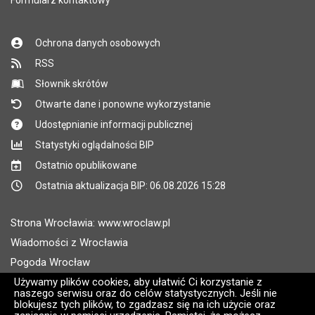
Formularz kontaktowy
Ochrona danych osobowych
RSS
Słownik skrótów
Otwarte dane i ponowne wykorzystanie
Udostępnianie informacji publicznej
Statystyki oglądalności BIP
Ostatnio opublikowane
Ostatnia aktualizacja BIP: 06.08.2026 15:28
Strona Wrocławia: www.wroclaw.pl
Wiadomości z Wrocławia
Pogoda Wrocław
Rozkłady jazdy MPK Wrocław
Używamy plików cookies, aby ułatwić Ci korzystanie z
naszego serwisu oraz do celów statystycznych. Jeśli nie
Administratorem wroclaw.pl jest: ARAW
blokujesz tych plików, to zgadzasz się na ich użycie oraz