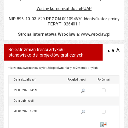
Ważny komunikat dot. ePUAP
NIP
896-10-03-529
REGON
001094670 Identyfikator gminy
TERYT:
026401 1
Strona internetowa Wrocławia
:
www.wroclaw.pl
Rejestr zmian treści artykułu:
A
po
A
domyś
A
zmniejsz
stanowisko ds. projektów graficznych
tekst na
wielk
te
stronie
tekstu
s
stron
Rejestr zmian treści artykułu: stanowisko ds. projektów graficznych
* każdorazowo możesz wybrać do porównania tylko 2 wersje artykułu
Data aktualizacji
Podgląd treści
Porównaj
Zaznacz wersję do 
19.03.2026 14:09
Pokaż podgląd wersji z dnia 19
Data publikacji
Podgląd treści
Porównaj
Zaznacz wersję do 
28.01.2026 15:18
Pokaż podgląd wersji z dnia 28
Porównaj