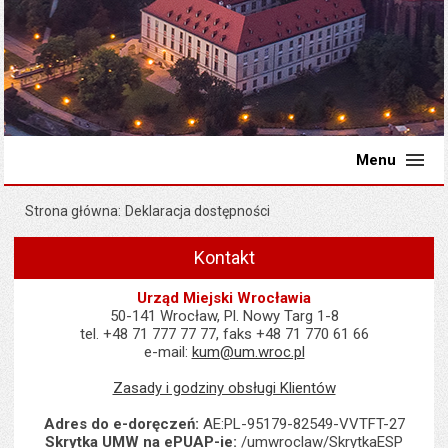
Menu
Strona główna
Deklaracja dostępności
Kontakt
Urząd Miejski Wrocławia
50-141 Wrocław, Pl. Nowy Targ 1-8
tel. +48 71 777 77 77, faks +48 71 770 61 66
e-mail:
kum@um.wroc.pl
Zasady i godziny obsługi Klientów
Adres do e-doręczeń:
AE:PL-95179-82549-VVTFT-27
Skrytka UMW na ePUAP-ie:
/umwroclaw/SkrytkaESP