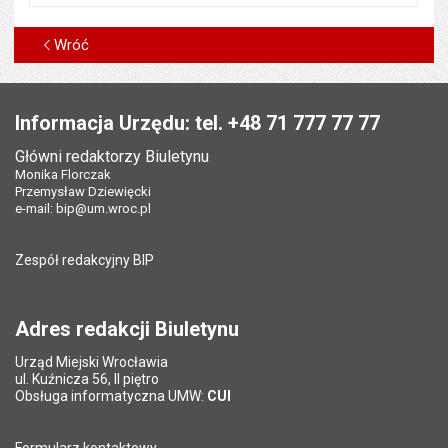
Wróć
Stopka
Informacja Urzędu: tel. +48 71 777 77 77
Główni redaktorzy Biuletynu
Monika Florczak
Przemysław Dziewięcki
e-mail:
bip@um.wroc.pl
Zespół redakcyjny BIP
Adres redakcji Biuletynu
Urząd Miejski Wrocławia
ul. Kuźnicza 56, II piętro
Obsługa informatyczna UMW:
CUI