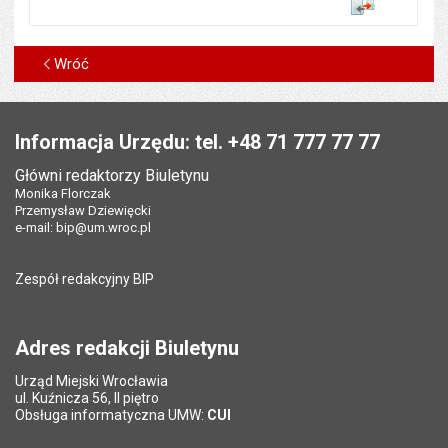
Porównaj
Wróć
Stopka
Informacja Urzędu: tel. +48 71 777 77 77
Główni redaktorzy Biuletynu
Monika Florczak
Przemysław Dziewięcki
e-mail:
bip@um.wroc.pl
Zespół redakcyjny BIP
Adres redakcji Biuletynu
Urząd Miejski Wrocławia
ul. Kuźnicza 56, II piętro
Obsługa informatyczna UMW:
CUI