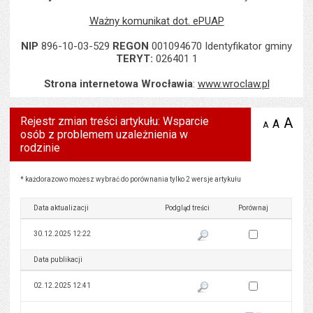
Ważny komunikat dot. ePUAP
NIP
896-10-03-529
REGON
001094670 Identyfikator gminy
TERYT:
026401 1
Strona internetowa Wrocławia
:
www.wroclaw.pl
Rejestr zmian treści artykułu: Wsparcie
A
po
A
domyś
A
zmniejsz
osób z problemem uzależnienia w
tekst na
wielk
te
stronie
rodzinie
tekstu
s
stron
Rejestr zmian treści artykułu: Wsparcie osób z problemem uzależnienia w rodzinie
* każdorazowo możesz wybrać do porównania tylko 2 wersje artykułu
Data aktualizacji
Podgląd treści
Porównaj
Zaznacz wersję do 
30.12.2025 12:22
Pokaż podgląd wersji z dnia 30
Data publikacji
Podgląd treści
Porównaj
Zaznacz wersję do 
02.12.2025 12:41
Pokaż podgląd wersji z dnia 02