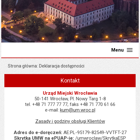
Menu
Strona główna
Deklaracja dostępności
Kontakt
Urząd Miejski Wrocławia
50-141 Wrocław, Pl. Nowy Targ 1-8
tel. +48 71 777 77 77, faks +48 71 770 61 66
e-mail:
kum@um.wroc.pl
Zasady i godziny obsługi Klientów
Adres do e-doręczeń:
AE:PL-95179-82549-VVTFT-27
Skrytka UMW na ePUAP-ie:
/umwroclaw/SkrytkaESP