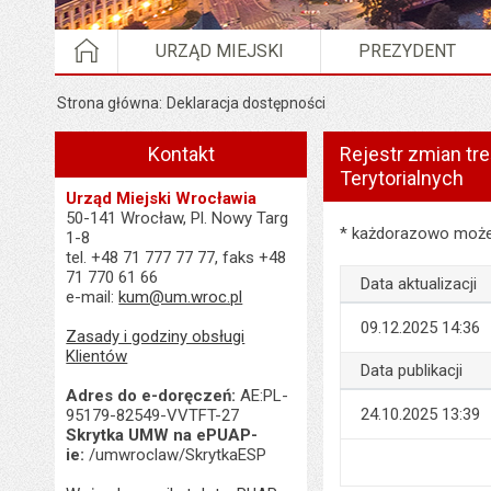
STRONA GŁÓWNA
URZĄD MIEJSKI
PREZYDENT
Strona główna
Deklaracja dostępności
Kontakt
Rejestr zmian tr
Terytorialnych
Urząd Miejski Wrocławia
50-141 Wrocław, Pl. Nowy Targ
Rejestr zmian treści
* każdorazowo możes
1-8
tel. +48 71 777 77 77, faks +48
71 770 61 66
Data aktualizacji
e-mail:
kum@um.wroc.pl
09.12.2025 14:36
Zasady i godziny obsługi
Klientów
Data publikacji
Adres do e-doręczeń:
AE:PL-
24.10.2025 13:39
95179-82549-VVTFT-27
Skrytka UMW na ePUAP-
ie:
/umwroclaw/SkrytkaESP