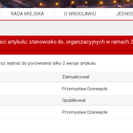
RADA MIEJSKA
O WROCŁAWIU
JEDNOS
eści artykułu: stanowisko ds. organizacyjnych w ramach
 artykułu: stanowisko ds. organizacyjnych w ramach Zintegrowanych I
z wybrać do porównania tylko 2 wersje artykułu
Zaktualizował
Przemysław Dziewięcki
Opublikował
Przemysław Dziewięcki