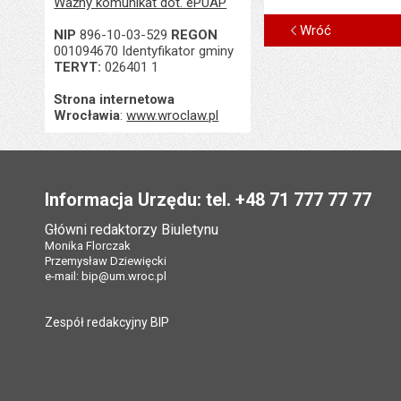
Ważny komunikat dot. ePUAP
Wróć
NIP
896-10-03-529
REGON
001094670 Identyfikator gminy
TERYT:
026401 1
Strona internetowa
Wrocławia
:
www.wroclaw.pl
Stopka
Informacja Urzędu: tel. +48 71 777 77 77
Główni redaktorzy Biuletynu
Monika Florczak
Przemysław Dziewięcki
e-mail:
bip@um.wroc.pl
Zespół redakcyjny BIP