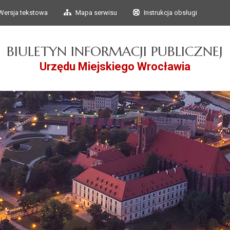
Przejdź do głównego
Przejdź do treści
Wersja tekstowa
Mapa serwisu
Instrukcja obsługi
menu
BIULETYN INFORMACJI PUBLICZNEJ
Urzędu Miejskiego Wrocławia