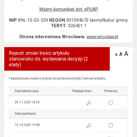
Ważny komunikat dot. ePUAP
NIP
896-10-03-529
REGON
001094670 Identyfikator gminy
TERYT:
026401 1
Strona internetowa Wrocławia
:
www.wroclaw.pl
Rejestr zmian treści artykułu:
A
po
A
domyś
A
zmniejsz
stanowisko ds. wydawania decyzji (2
tekst na
wielk
te
stronie
etaty)
tekstu
s
stron
Rejestr zmian treści artykułu: stanowisko ds. wydawania decyzji (2 etaty)
* każdorazowo możesz wybrać do porównania tylko 2 wersje artykułu
Data aktualizacji
Podgląd treści
Porównaj
Zaznacz wersję do 
24.11.2025 14:55
Pokaż podgląd wersji z dnia 24
Data publikacji
Podgląd treści
Porównaj
Zaznacz wersję do 
14.10.2025 13:48
Pokaż podgląd wersji z dnia 14