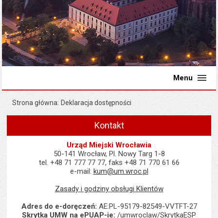
Menu
Strona główna
Deklaracja dostępności
Kontakt
Urząd Miejski Wrocławia
50-141 Wrocław, Pl. Nowy Targ 1-8
tel. +48 71 777 77 77, faks +48 71 770 61 66
e-mail:
kum@um.wroc.pl
Zasady i godziny obsługi Klientów
Adres do e-doręczeń:
AE:PL-95179-82549-VVTFT-27
Skrytka UMW na ePUAP-ie:
/umwroclaw/SkrytkaESP