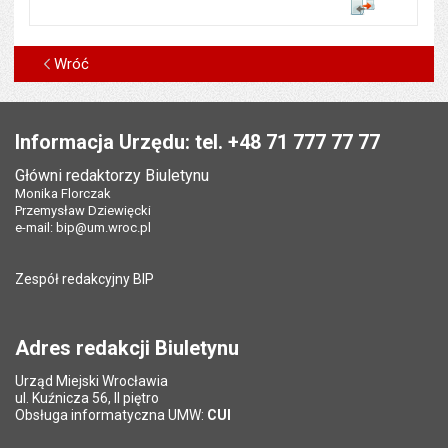
Porównaj
Wróć
Stopka
Informacja Urzędu: tel. +48 71 777 77 77
Główni redaktorzy Biuletynu
Monika Florczak
Przemysław Dziewięcki
e-mail:
bip@um.wroc.pl
Zespół redakcyjny BIP
Adres redakcji Biuletynu
Urząd Miejski Wrocławia
ul. Kuźnicza 56, II piętro
Obsługa informatyczna UMW:
CUI