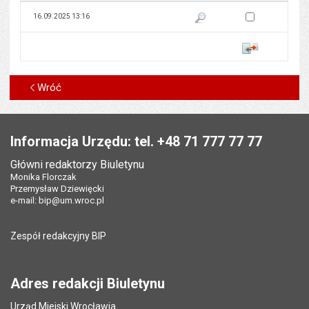
Zaznacz wersję do 
16.09.2025 13:16
Pokaż podgląd wersji z dnia 16
Porównaj
Wróć
Stopka
Informacja Urzędu: tel. +48 71 777 77 77
Główni redaktorzy Biuletynu
Monika Florczak
Przemysław Dziewięcki
e-mail:
bip@um.wroc.pl
Zespół redakcyjny BIP
Adres redakcji Biuletynu
Urząd Miejski Wrocławia