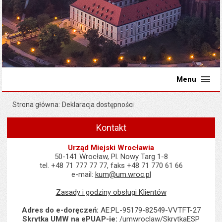
Menu
Strona główna
Deklaracja dostępności
Kontakt
Urząd Miejski Wrocławia
50-141 Wrocław, Pl. Nowy Targ 1-8
tel. +48 71 777 77 77, faks +48 71 770 61 66
e-mail:
kum@um.wroc.pl
Zasady i godziny obsługi Klientów
Adres do e-doręczeń:
AE:PL-95179-82549-VVTFT-27
Skrytka UMW na ePUAP-ie:
/umwroclaw/SkrytkaESP