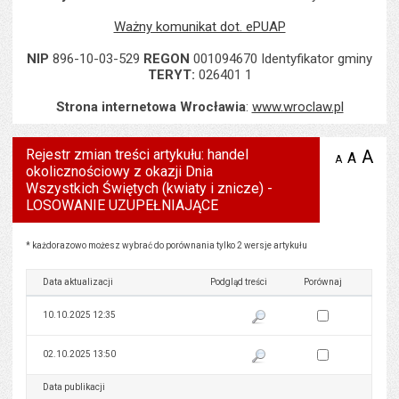
Ważny komunikat dot. ePUAP
NIP
896-10-03-529
REGON
001094670 Identyfikator gminy
TERYT:
026401 1
Strona internetowa Wrocławia
:
www.wroclaw.pl
Rejestr zmian treści artykułu: handel
A
po
A
domyś
A
zmniejsz
okolicznościowy z okazji Dnia
tekst na
wielk
te
stronie
Wszystkich Świętych (kwiaty i znicze) -
tekstu
s
LOSOWANIE UZUPEŁNIAJĄCE
stron
Rejestr zmian treści artykułu: handel okolicznościowy z okazji Dnia Wszystkich Świętyc
* każdorazowo możesz wybrać do porównania tylko 2 wersje artykułu
Data aktualizacji
Podgląd treści
Porównaj
Zaznacz wersję do 
10.10.2025 12:35
Pokaż podgląd wersji z dnia 10
Zaznacz wersję do 
02.10.2025 13:50
Pokaż podgląd wersji z dnia 02
Data publikacji
Podgląd treści
Porównaj