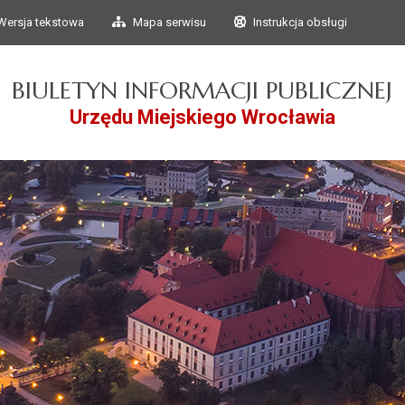
Przejdź do głównego
Przejdź do treści
Wersja tekstowa
Mapa serwisu
Instrukcja obsługi
menu
BIULETYN INFORMACJI PUBLICZNEJ
Urzędu Miejskiego Wrocławia