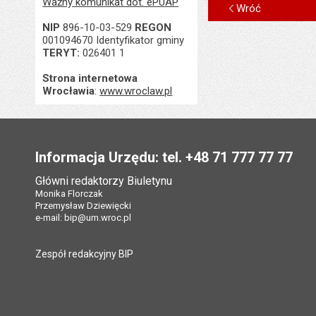
Ważny komunikat dot. ePUAP
Wróć
NIP
896-10-03-529
REGON
001094670 Identyfikator gminy
TERYT:
026401 1
Strona internetowa
Wrocławia
:
www.wroclaw.pl
Stopka
Informacja Urzędu: tel. +48 71 777 77 77
Główni redaktorzy Biuletynu
Monika Florczak
Przemysław Dziewięcki
e-mail:
bip@um.wroc.pl
Zespół redakcyjny BIP