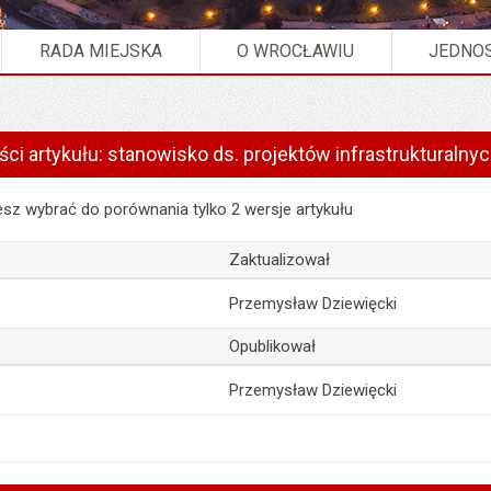
RADA MIEJSKA
O WROCŁAWIU
JEDNOS
ści artykułu: stanowisko ds. projektów infrastrukturalnyc
artykułu: stanowisko ds. projektów infrastrukturalnych (3 etaty)
z wybrać do porównania tylko 2 wersje artykułu
Zaktualizował
Przemysław Dziewięcki
Opublikował
Przemysław Dziewięcki