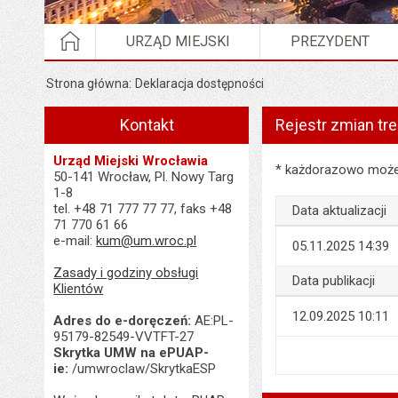
STRONA GŁÓWNA
URZĄD MIEJSKI
PREZYDENT
Strona główna
Deklaracja dostępności
Kontakt
Rejestr zmian tre
Urząd Miejski Wrocławia
Rejestr zmian treści 
* każdorazowo możes
50-141 Wrocław, Pl. Nowy Targ
1-8
tel. +48 71 777 77 77, faks +48
Data aktualizacji
71 770 61 66
e-mail:
kum@um.wroc.pl
05.11.2025 14:39
Zasady i godziny obsługi
Data publikacji
Klientów
12.09.2025 10:11
Adres do e-doręczeń:
AE:PL-
95179-82549-VVTFT-27
Skrytka UMW na ePUAP-
ie:
/umwroclaw/SkrytkaESP