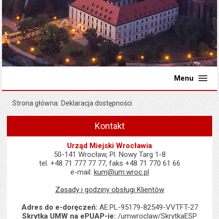
Menu
Strona główna
Deklaracja dostępności
Kontakt
Urząd Miejski Wrocławia
50-141 Wrocław, Pl. Nowy Targ 1-8
tel. +48 71 777 77 77, faks +48 71 770 61 66
e-mail:
kum@um.wroc.pl
Zasady i godziny obsługi Klientów
Adres do e-doręczeń:
AE:PL-95179-82549-VVTFT-27
Skrytka UMW na ePUAP-ie:
/umwroclaw/SkrytkaESP