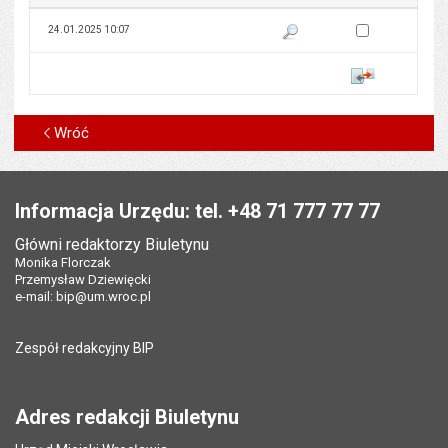
Zaznacz wersję do 
24.01.2025 10:07
Pokaż podgląd wersji z dnia 24
Porównaj
Wróć
Stopka
Informacja Urzędu: tel. +48 71 777 77 77
Główni redaktorzy Biuletynu
Monika Florczak
Przemysław Dziewięcki
e-mail:
bip@um.wroc.pl
Zespół redakcyjny BIP
Adres redakcji Biuletynu