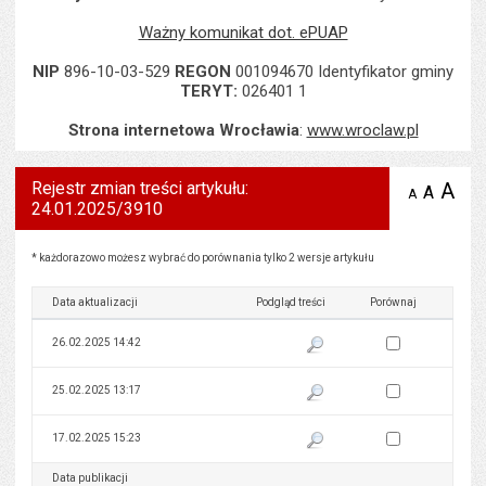
Ważny komunikat dot. ePUAP
NIP
896-10-03-529
REGON
001094670 Identyfikator gminy
TERYT:
026401 1
Strona internetowa Wrocławia
:
www.wroclaw.pl
Rejestr zmian treści artykułu:
A
po
A
domyś
A
zmniejsz
24.01.2025/3910
tekst na
wielk
te
stronie
tekstu
s
stron
Rejestr zmian treści artykułu: 24.01.2025/3910
* każdorazowo możesz wybrać do porównania tylko 2 wersje artykułu
Data aktualizacji
Podgląd treści
Porównaj
Zaznacz wersję do 
26.02.2025 14:42
Pokaż podgląd wersji z dnia 26
Zaznacz wersję do 
25.02.2025 13:17
Pokaż podgląd wersji z dnia 25
Zaznacz wersję do 
17.02.2025 15:23
Pokaż podgląd wersji z dnia 17
Data publikacji
Podgląd treści
Porównaj