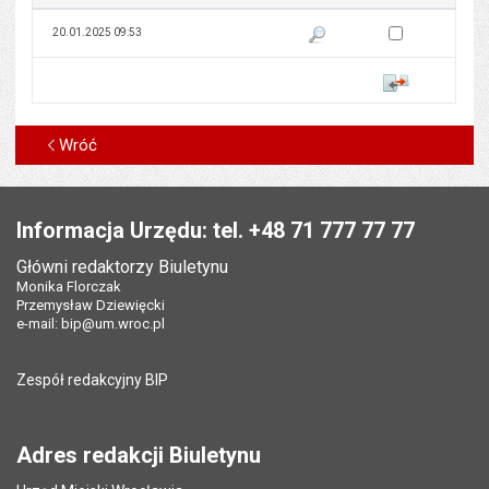
Zaznacz wersję do 
20.01.2025 09:53
Pokaż podgląd wersji z dnia 20
Porównaj
Wróć
Stopka
Informacja Urzędu: tel. +48 71 777 77 77
Główni redaktorzy Biuletynu
Monika Florczak
Przemysław Dziewięcki
e-mail:
bip@um.wroc.pl
Zespół redakcyjny BIP
Adres redakcji Biuletynu