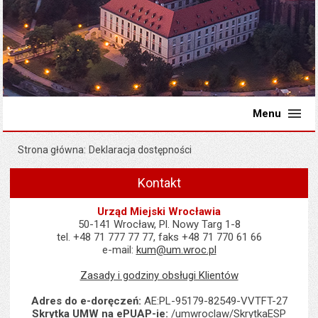
Menu
Strona główna
Deklaracja dostępności
Kontakt
Urząd Miejski Wrocławia
50-141 Wrocław, Pl. Nowy Targ 1-8
tel. +48 71 777 77 77, faks +48 71 770 61 66
e-mail:
kum@um.wroc.pl
Zasady i godziny obsługi Klientów
Adres do e-doręczeń:
AE:PL-95179-82549-VVTFT-27
Skrytka UMW na ePUAP-ie:
/umwroclaw/SkrytkaESP