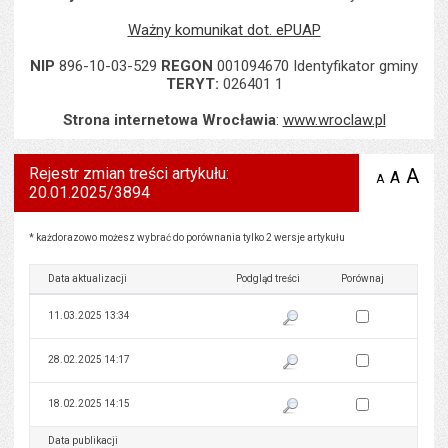
Ważny komunikat dot. ePUAP
NIP
896-10-03-529
REGON
001094670 Identyfikator gminy
TERYT:
026401 1
Strona internetowa Wrocławia
:
www.wroclaw.pl
Rejestr zmian treści artykułu:
A
po
A
domyś
A
zmniejsz
20.01.2025/3894
tekst na
wielk
te
stronie
tekstu
s
stron
Rejestr zmian treści artykułu: 20.01.2025/3894
* każdorazowo możesz wybrać do porównania tylko 2 wersje artykułu
Data aktualizacji
Podgląd treści
Porównaj
Zaznacz wersję do 
11.03.2025 13:34
Pokaż podgląd wersji z dnia 11
Zaznacz wersję do 
28.02.2025 14:17
Pokaż podgląd wersji z dnia 28
Zaznacz wersję do 
18.02.2025 14:15
Pokaż podgląd wersji z dnia 18
Data publikacji
Podgląd treści
Porównaj