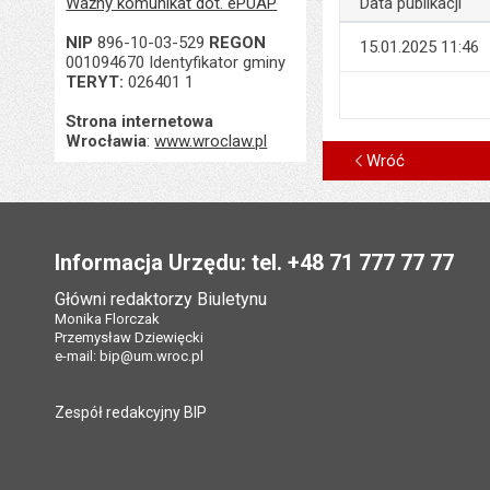
Ważny komunikat dot. ePUAP
Data publikacji
NIP
896-10-03-529
REGON
15.01.2025 11:46
001094670 Identyfikator gminy
TERYT:
026401 1
Strona internetowa
Wrocławia
:
www.wroclaw.pl
Wróć
Stopka
Informacja Urzędu: tel. +48 71 777 77 77
Główni redaktorzy Biuletynu
Monika Florczak
Przemysław Dziewięcki
e-mail:
bip@um.wroc.pl
Zespół redakcyjny BIP