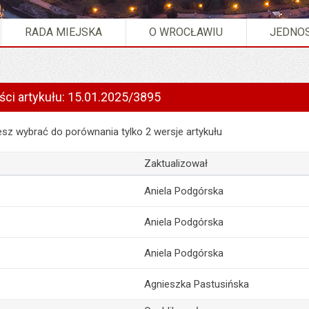
RADA MIEJSKA
O WROCŁAWIU
JEDNOS
ści artykułu: 15.01.2025/3895
artykułu: 15.01.2025/3895
z wybrać do porównania tylko 2 wersje artykułu
Zaktualizował
Aniela Podgórska
Aniela Podgórska
Aniela Podgórska
Agnieszka Pastusińska