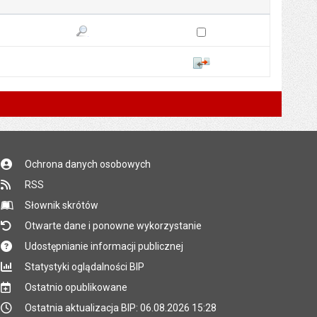
Podgląd treści
Porównaj
Zaznacz wersję do porówn
Pokaż podgląd wersji z dnia 15.01.2025 11:46
Porównaj
Ochrona danych osobowych
RSS
Słownik skrótów
Otwarte dane i ponowne wykorzystanie
Udostępnianie informacji publicznej
Statystyki oglądalności BIP
Ostatnio opublikowane
Ostatnia aktualizacja BIP: 06.08.2026 15:28