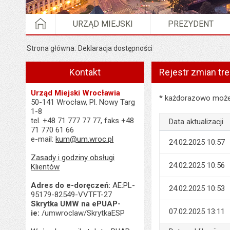
STRONA GŁÓWNA
URZĄD MIEJSKI
PREZYDENT
Strona główna
Deklaracja dostępności
Kontakt
Rejestr zmian tre
Urząd Miejski Wrocławia
Rejestr zmian treści 
* każdorazowo możes
50-141 Wrocław, Pl. Nowy Targ
1-8
tel. +48 71 777 77 77, faks +48
Data aktualizacji
71 770 61 66
e-mail:
kum@um.wroc.pl
24.02.2025 10:57
Zasady i godziny obsługi
24.02.2025 10:56
Klientów
Adres do e-doręczeń:
AE:PL-
24.02.2025 10:53
95179-82549-VVTFT-27
Skrytka UMW na ePUAP-
07.02.2025 13:11
ie:
/umwroclaw/SkrytkaESP