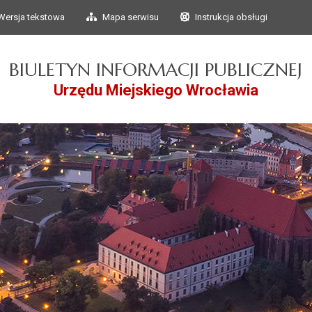
Przejdź do głównego
Przejdź do treści
Wersja tekstowa
Mapa serwisu
Instrukcja obsługi
menu
BIULETYN INFORMACJI PUBLICZNEJ
Urzędu Miejskiego Wrocławia